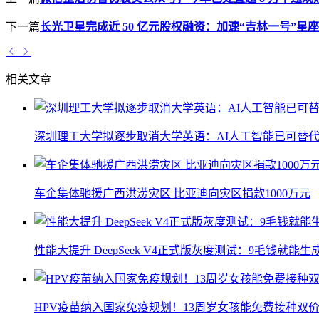
下一篇
长光卫星完成近 50 亿元股权融资：加速“吉林一号”星
相关文章
深圳理工大学拟逐步取消大学英语：AI人工智能已可替代
车企集体驰援广西洪涝灾区 比亚迪向灾区捐款1000万元
性能大提升 DeepSeek V4正式版灰度测试：9毛钱就能生
HPV疫苗纳入国家免疫规划！13周岁女孩能免费接种双价