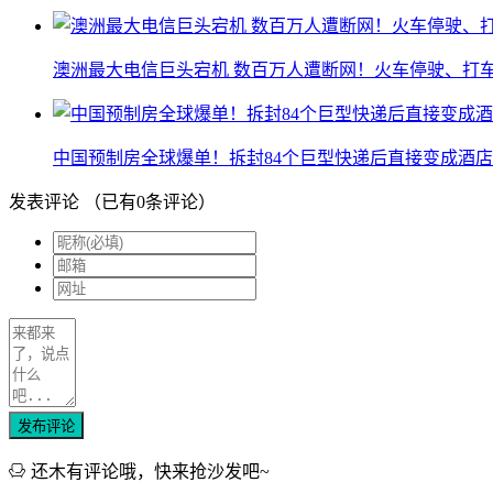
澳洲最大电信巨头宕机 数百万人遭断网！火车停驶、打
中国预制房全球爆单！拆封84个巨型快递后直接变成酒店
发表评论
（已有
0
条评论）
发布评论
还木有评论哦，快来抢沙发吧~