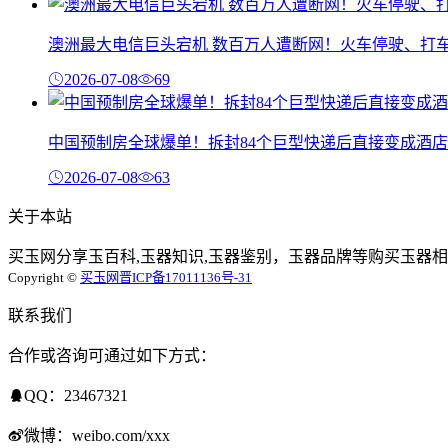
澳洲最大电信巨头宕机 数百万人遭断网！火车停驶、打
2026-07-08
69
中国预制房全球爆单！拆封84个巨型快递后直接变成酒店
2026-07-08
63
关于本站
买玉网分享玉百科,玉器知识,玉器鉴别，玉器品牌等购买玉器相
Copyright ©
买玉网
晋ICP备17011136号-31
联系我们
合作或咨询可通过如下方式：
QQ：23467321
微博：weibo.com/xxx