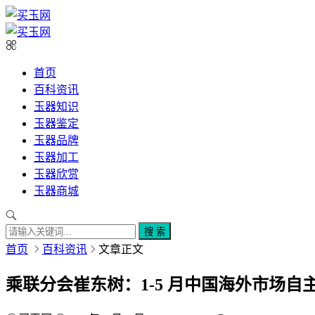
首页
百科资讯
玉器知识
玉器鉴定
玉器品牌
玉器加工
玉器欣赏
玉器商城
搜 索
首页
百科资讯
文章正文
乘联分会崔东树：1-5 月中国海外市场自主品