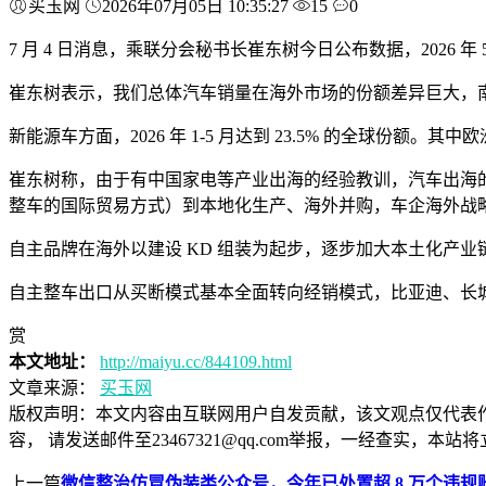
买玉网
2026年07月05日 10:35:27
15
0
7 月 4 日消息，乘联分会秘书长崔东树今日公布数据，2026 年 
崔东树表示，我们总体汽车销量在海外市场的份额差异巨大，南半球
新能源车方面，2026 年 1-5 月达到 23.5% 的全球份额。
崔东树称，由于有中国家电等产业出海的经验教训，汽车出海的策
整车的国际贸易方式）到本地化生产、海外并购，车企海外战
自主品牌在海外以建设 KD 组装为起步，逐步加大本土化产
自主整车出口从买断模式基本全面转向经销模式，比亚迪、长
赏
本文地址：
http://maiyu.cc/844109.html
文章来源：
买玉网
版权声明：
本文内容由互联网用户自发贡献，该文观点仅代表
容， 请发送邮件至23467321@qq.com举报，一经查实
上一篇
微信整治仿冒伪装类公众号，今年已处置超 8 万个违规