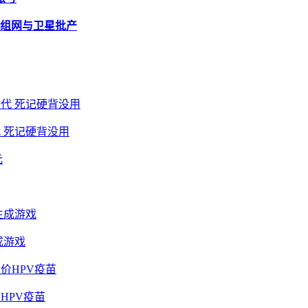
座组网与卫星批产
 死记硬背没用
成游戏
HPV疫苗