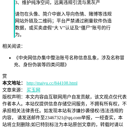
3、维护纯净空间，远离违规引流与黑灰产
请勿在头像、简介中嵌入导向色情、赌博等违规
网站外链及二维码；平台严禁通过刷量软件伪造
数据，或买卖虚假“大 V”认证及“僵尸”账号的行
为。
相关阅读：
《中央网信办集中整治账号名称信息乱象，涉及名称冒
充、身份伪装等四类问题》
赏
本文地址：
http://maiyu.cc/844108.html
文章来源：
买玉网
版权声明：
本文内容由互联网用户自发贡献，该文观点仅代表
作者本人。本站仅提供信息存储空间服务，不拥有所有权，不
承担相关法律责任。如发现本站有涉嫌抄袭侵权/违法违规的
内容， 请发送邮件至23467321@qq.com举报，一经查实，本
站将立刻删除;如已特别标注为本站原创文章的，转载时请以