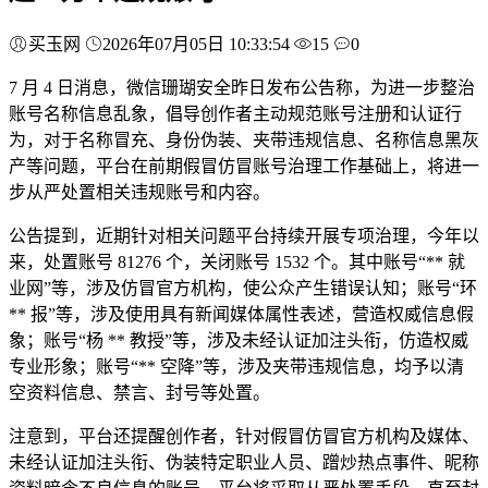
买玉网
2026年07月05日 10:33:54
15
0
7 月 4 日消息，微信珊瑚安全昨日发布公告称，为进一步整治
账号名称信息乱象，倡导创作者主动规范账号注册和认证行
为，对于名称冒充、身份伪装、夹带违规信息、名称信息黑灰
产等问题，平台在前期假冒仿冒账号治理工作基础上，将进一
步从严处置相关违规账号和内容。
公告提到，近期针对相关问题平台持续开展专项治理，今年以
来，处置账号 81276 个，关闭账号 1532 个。其中账号“** 就
业网”等，涉及仿冒官方机构，使公众产生错误认知；账号“环
** 报”等，涉及使用具有新闻媒体属性表述，营造权威信息假
象；账号“杨 ** 教授”等，涉及未经认证加注头衔，仿造权威
专业形象；账号“** 空降”等，涉及夹带违规信息，均予以清
空资料信息、禁言、封号等处置。
注意到，平台还提醒创作者，针对假冒仿冒官方机构及媒体、
未经认证加注头衔、伪装特定职业人员、蹭炒热点事件、昵称