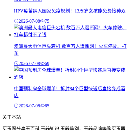
HPV疫苗纳入国家免疫规划！13周岁女孩能免费接种双
2026-07-08
75
澳洲最大电信巨头宕机 数百万人遭断网！火车停驶、打
车
2026-07-08
69
中国预制房全球爆单！拆封84个巨型快递后直接变成酒
店
2026-07-08
65
关于本站
买玉网分享玉百科,玉器知识,玉器鉴别，玉器品牌等购买玉器