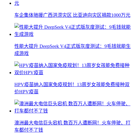
车企集体驰援广西洪涝灾区 比亚迪向灾区捐款1000万元
性能大提升 DeepSeek V4正式版灰度测试：9毛钱就能生
成游戏
HPV疫苗纳入国家免疫规划！13周岁女孩能免费接种双
价HPV疫苗
澳洲最大电信巨头宕机 数百万人遭断网！火车停驶、打
车都付不了钱