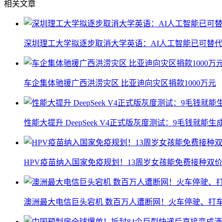
相关文章
深圳理工大学拟逐步取消大学英语：AI人工智能已可替代
车企集体驰援广西洪涝灾区 比亚迪向灾区捐款1000万元
性能大提升 DeepSeek V4正式版灰度测试：9毛钱就能生
HPV疫苗纳入国家免疫规划！13周岁女孩能免费接种双价
澳洲最大电信巨头宕机 数百万人遭断网！火车停驶、打