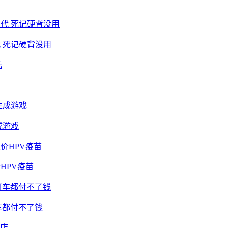
 死记硬背没用
成游戏
HPV疫苗
车都付不了钱