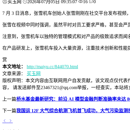
买玉网
2026年07月05日 09:35:07
16
0
7 月 3 日消息，张雪机车创始人张雪刚刚在社交平台发布视频
张雪在视频中同时强调，虽然平时对员工要求严格，甚至会严
注意到，张雪机车以独特的管理模式和对产品的极致追求而闻
在产品研发上，张雪机车投入大量资源，注重技术创新和性能提
赏
本文地址：
http://maiyu.cc/844070.html
文章来源：
买玉网
版权声明：
本文内容由互联网用户自发贡献，该文观点仅代表
容， 请发送邮件至23467321@qq.com举报，一经查实
上一篇
桥水基金最新研究：前沿 AI 模型金融判断准确率未达 80% 可
下一篇
我国运 12F 大气综合航测飞机首飞成功，大气污染监