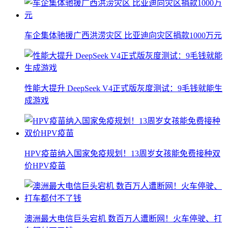
车企集体驰援广西洪涝灾区 比亚迪向灾区捐款1000万元
性能大提升 DeepSeek V4正式版灰度测试：9毛钱就能生
成游戏
HPV疫苗纳入国家免疫规划！13周岁女孩能免费接种双
价HPV疫苗
澳洲最大电信巨头宕机 数百万人遭断网！火车停驶、打