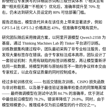
即使经过专家撰写的详细提示词和三级分类体系（“相关且有
趣”“相关但无趣”“不相关”）优化后，准确率提升至 70% 左
右，仍未达到研究人员设定的 80% 可信部署门槛。
报告还指出，模型迭代并未在该任务上带来显著进步，例如
GPT-5.4 比 GPT-5.2 价格高出 43%，但准确率仅略有提升。
研究团队随后采用微调方案，以阿里开源模型 Qwen3-235B 为
基座，通过 Thinking Machines Lab 的 Tinker 平台进行训练。
训练数据集构建过程中，团队最初采购了非专业标注服务，但
发现大量标签存在错误。由于专家标注成本高昂，团队设计了
一套验证机制：先用有缺陷的标签训练模型，再让模型重新评
估同一批数据，将模型判断与原始标签不一致的争议样本交由
专家校正，以此在保证质量的同时控制成本。
经过多轮训练优化 —— 包括交错批次训练、CISPO 损失函数
与非对称裁剪、以及基于最佳验证准确率检查点的同策略蒸馏
—— 最终微调模型在测试中达到 84.7% 的准确率，优于测试
中最佳前沿模型的 78.2%，错误率降低了 29.8%。同时，由于
模型规模更小，推理成本仅为前沿模型的约十四分之一。