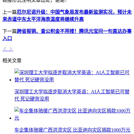
链接形式注明文章出处，谢谢！
上一篇
厄尔尼诺升级：中国气象局发布最新监测实况，预计未
来赤道中东太平洋海表温度将继续升高
下一篇
跨省报销、查公积金不用搜！腾讯元宝问一句直达办事
入口
相关文章
深圳理工大学拟逐步取消大学英语：AI人工智能已可替
代 死记硬背没用
车企集体驰援广西洪涝灾区 比亚迪向灾区捐款1000万元