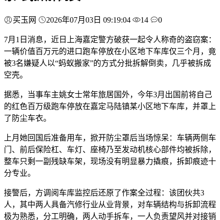
买玉网
2026年07月03日 09:19:04
14
0
7月1日消息，近日上海嘉定警方破获一起令人称奇的盗窃案：
一辆价值百万元的进口跑车停放在小区地下车库仅三个月，竟
被3名嫌疑人以“蚂蚁搬家”的方式分批拆解倒卖，几乎被拆成
空壳。
据悉，当事车主姚女士常年旅居国外，今年3月出国前将自己
的红色百万级跑车停放在嘉定马陆镇某小区地下车库，并罩上
了防尘车衣。
上月她回国后准备用车，掀开防尘罩后当场惊呆：车辆两侧车
门、前后保险杠、车灯、座椅乃至发动机核心部件均被拆除，
整车只剩一副残缺车架，现场没有明显暴力撬痕，拆卸痕迹十
分专业。
接警后，方调阅车库监控后还原了作案全过程：该团伙共3
人，其中两人具备汽修行业从业背景，对车辆结构与拆卸流程
极为熟悉，分工明确，两人动手拆车，一人负责望风并对接销