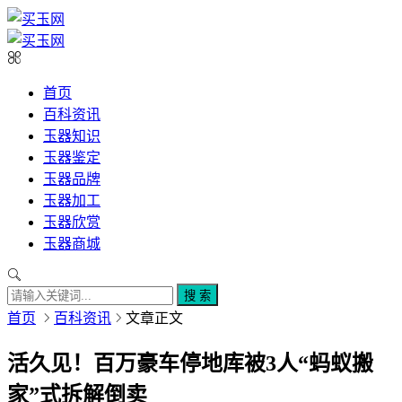
首页
百科资讯
玉器知识
玉器鉴定
玉器品牌
玉器加工
玉器欣赏
玉器商城
搜 索
首页
百科资讯
文章正文
活久见！百万豪车停地库被3人“蚂蚁搬
家”式拆解倒卖