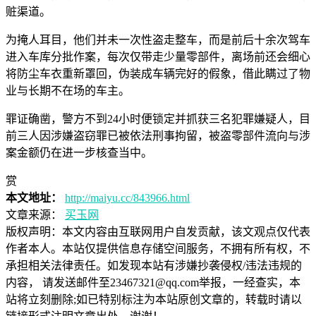
赃渠道。
为掩人耳目，他们并未一次性盗走整车，而是前后十余次驾车
进入车库分批作案，每次仅带走少量零部件，离场前还会细心
将防尘车衣重新罩回，伪装成车辆完好的假象，借此瞒过了物
业与长期不在场的车主。
罪证确凿，警方不到24小时便锁定并抓获三名犯罪嫌疑人，目
前三人因涉嫌盗窃罪已被依法刑事拘留，被盗零部件流向与涉
案金额仍在进一步核查当中。
赏
本文地址：
http://maiyu.cc/843966.html
文章来源：
买玉网
版权声明：
本文内容由互联网用户自发贡献，该文观点仅代表
作者本人。本站仅提供信息存储空间服务，不拥有所有权，不
承担相关法律责任。如发现本站有涉嫌抄袭侵权/违法违规的
内容， 请发送邮件至23467321@qq.com举报，一经查实，本
站将立刻删除;如已特别标注为本站原创文章的，转载时请以