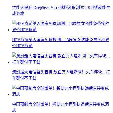
性能大提升 DeepSeek V4正式版灰度测试：9毛钱就能生
成游戏
HPV疫苗纳入国家免疫规划！13周岁女孩能免费接种双
价HPV疫苗
澳洲最大电信巨头宕机 数百万人遭断网！火车停驶、打
车都付不了钱
中国预制房全球爆单！拆封84个巨型快递后直接变成酒
店