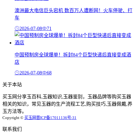
澳洲最大电信巨头宕机 数百万人遭断网！火车停驶、打
车
2026-07-08
71
中国预制房全球爆单！拆封84个巨型快递后直接变成酒
店
2026-07-08
68
关于本站
买玉网分享玉百科,玉器知识,玉器鉴别，玉器品牌等购买玉器
相关的知识，常见玉器的生产流程工艺,购买技巧,玉器佩戴,养
玉方法等。
Copyright ©
买玉网
晋ICP备17011136号-31
联系我们