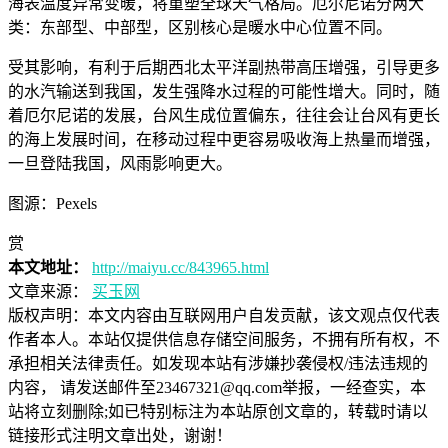
海表温度异常变暖，将重塑全球天气格局。厄尔尼诺分两大
类：东部型、中部型，区别核心是暖水中心位置不同。
受其影响，有利于后期西北太平洋副热带高压增强，引导更多
的水汽输送到我国，发生强降水过程的可能性增大。同时，随
着厄尔尼诺的发展，台风生成位置偏东，往往会让台风有更长
的海上发展时间，在移动过程中更容易吸收海上热量而增强，
一旦登陆我国，风雨影响更大。
图源：Pexels
赏
本文地址：
http://maiyu.cc/843965.html
文章来源：
买玉网
版权声明：
本文内容由互联网用户自发贡献，该文观点仅代表
作者本人。本站仅提供信息存储空间服务，不拥有所有权，不
承担相关法律责任。如发现本站有涉嫌抄袭侵权/违法违规的
内容， 请发送邮件至23467321@qq.com举报，一经查实，本
站将立刻删除;如已特别标注为本站原创文章的，转载时请以
链接形式注明文章出处，谢谢！