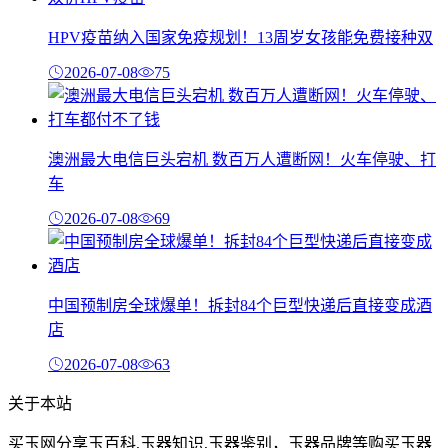
HPV疫苗纳入国家免疫规划！13周岁女孩能免费接种双
2026-07-08
75
澳洲最大电信巨头宕机 数百万人遭断网！火车停驶、打
车
2026-07-08
69
中国预制房全球爆单！拆封84个巨型快递后直接变成酒
店
2026-07-08
63
关于本站
买玉网分享玉百科,玉器知识,玉器鉴别，玉器品牌等购买玉器