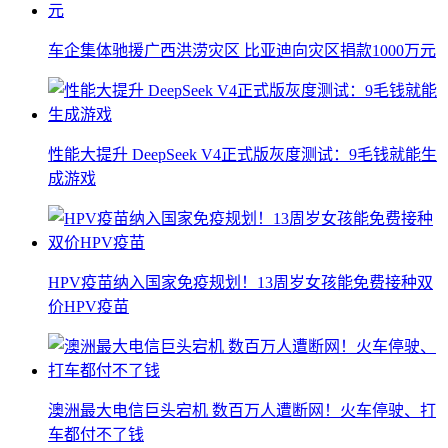
车企集体驰援广西洪涝灾区 比亚迪向灾区捐款1000万元
性能大提升 DeepSeek V4正式版灰度测试：9毛钱就能生
成游戏
HPV疫苗纳入国家免疫规划！13周岁女孩能免费接种双
价HPV疫苗
澳洲最大电信巨头宕机 数百万人遭断网！火车停驶、打
车都付不了钱