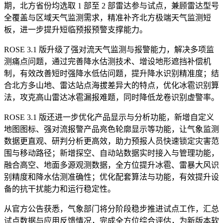
期，北方省份均选取 1 部至 2 部雷达参与试点，兼顾雷达型号
全覆盖与区域天气监测需求，精准补齐北方极端天气监测短
板，进一步提升短临预报预警支撑能力。
ROSE 3.1 版升级了强对流天气监测与报警能力，解决多项监
测痛点问题，通过完善降水估测技术、增设地形遮挡补偿机
制，有效改善短时强降水低估问题，提升降水识别精准度；结
合北方多山地、雷达站点海拔差异大的特点，优化冰雹识别算
法，攻克高山雷达冰雹漏报难题，同时降低龙卷识别虚警率。
ROSE 3.1 版还进一步优化产品显示与分析功能，新增自定义
地图图标、强对流报警产品亮色轮廓显示等功能，让气象监测
数据更直观、研判分析更高效，助力预报人员快速锁定灾害范
围与移动路径；新增探空、自动站数据实时接入与管理功能，
融合高空、地面多源观测数据，全方位提升冰雹、雷暴大风识
别精度和降水估测准确性；优化配套算法与功能，有效提升设
备的抗干扰能力和运行稳定性。
从官方公告获悉，气象部门将分阶段稳步推进试点工作，汇总
试点数据与应用反馈情况，完成全方位综合评估，为新版本软