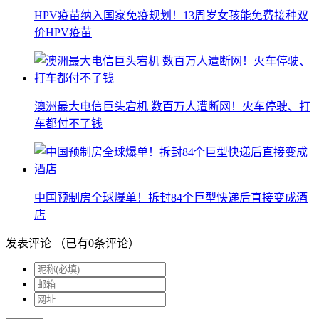
HPV疫苗纳入国家免疫规划！13周岁女孩能免费接种双
价HPV疫苗
澳洲最大电信巨头宕机 数百万人遭断网！火车停驶、打
车都付不了钱
中国预制房全球爆单！拆封84个巨型快递后直接变成酒
店
发表评论
（已有
0
条评论）