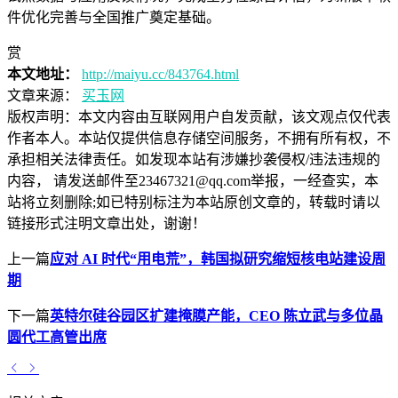
件优化完善与全国推广奠定基础。
赏
本文地址：
http://maiyu.cc/843764.html
文章来源：
买玉网
版权声明：
本文内容由互联网用户自发贡献，该文观点仅代表
作者本人。本站仅提供信息存储空间服务，不拥有所有权，不
承担相关法律责任。如发现本站有涉嫌抄袭侵权/违法违规的
内容， 请发送邮件至23467321@qq.com举报，一经查实，本
站将立刻删除;如已特别标注为本站原创文章的，转载时请以
链接形式注明文章出处，谢谢！
上一篇
应对 AI 时代“用电荒”，韩国拟研究缩短核电站建设周
期
下一篇
英特尔硅谷园区扩建掩膜产能，CEO 陈立武与多位晶
圆代工高管出席