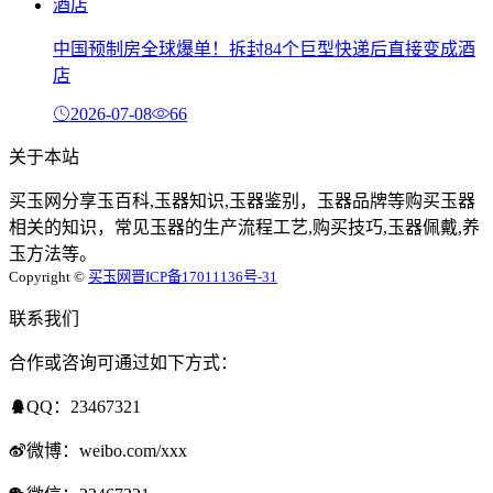
中国预制房全球爆单！拆封84个巨型快递后直接变成酒
店
2026-07-08
66
关于本站
买玉网分享玉百科,玉器知识,玉器鉴别，玉器品牌等购买玉器
相关的知识，常见玉器的生产流程工艺,购买技巧,玉器佩戴,养
玉方法等。
Copyright ©
买玉网
晋ICP备17011136号-31
联系我们
合作或咨询可通过如下方式：
QQ：23467321
微博：weibo.com/xxx