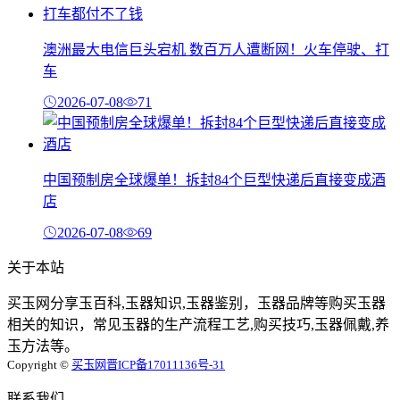
澳洲最大电信巨头宕机 数百万人遭断网！火车停驶、打
车
2026-07-08
71
中国预制房全球爆单！拆封84个巨型快递后直接变成酒
店
2026-07-08
69
关于本站
买玉网分享玉百科,玉器知识,玉器鉴别，玉器品牌等购买玉器
相关的知识，常见玉器的生产流程工艺,购买技巧,玉器佩戴,养
玉方法等。
Copyright ©
买玉网
晋ICP备17011136号-31
联系我们