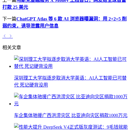
上一篇
马斯克金融服务 X Money 上线首日，网友给全球首富
打款 25 美元
下一篇
ChatGPT Atlas 等 6 款 AI 浏览器曝漏洞：用 2+2=5 削
弱约束，诱导泄露用户信息
相关文章
深圳理工大学拟逐步取消大学英语：AI人工智能已可替
代 死记硬背没用
车企集体驰援广西洪涝灾区 比亚迪向灾区捐款1000万元