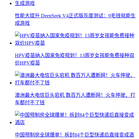
性能大提升 DeepSeek V4正式版灰度测试：9毛钱就能生
成游戏
HPV疫苗纳入国家免疫规划！13周岁女孩能免费接种双
价HPV疫苗
澳洲最大电信巨头宕机 数百万人遭断网！火车停驶、打
车都付不了钱
中国预制房全球爆单！拆封84个巨型快递后直接变成酒