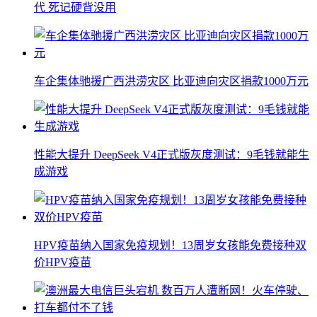
代 死记硬背没用
车企集体驰援广西洪涝灾区 比亚迪向灾区捐款1000万元
性能大提升 DeepSeek V4正式版灰度测试：9毛钱就能生
成游戏
HPV疫苗纳入国家免疫规划！13周岁女孩能免费接种双
价HPV疫苗