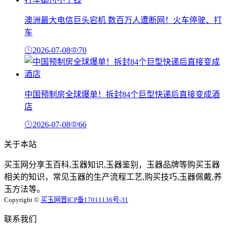
澳洲最大电信巨头宕机 数百万人遭断网！火车停驶、打
车
2026-07-08
70
中国预制房全球爆单！拆封84个巨型快递后直接变成酒
店
2026-07-08
66
关于本站
买玉网分享玉百科,玉器知识,玉器鉴别，玉器品牌等购买玉器
相关的知识，常见玉器的生产流程工艺,购买技巧,玉器佩戴,养
玉方法等。
Copyright ©
买玉网
晋ICP备17011136号-31
联系我们