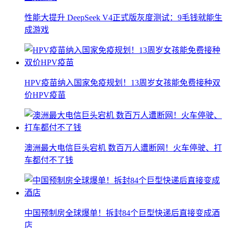
性能大提升 DeepSeek V4正式版灰度测试：9毛钱就能生
成游戏
HPV疫苗纳入国家免疫规划！13周岁女孩能免费接种双
价HPV疫苗
澳洲最大电信巨头宕机 数百万人遭断网！火车停驶、打
车都付不了钱
中国预制房全球爆单！拆封84个巨型快递后直接变成酒
店