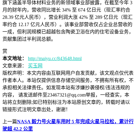
旗下涵盖半导体材料业务的新领域事业部披露，在截至今年 3
月的财年内，营收同比增长 34% 至 674 亿日元（现汇率约合
28.39 亿元人民币），营业利润大涨 42% 至 289 亿日元（现汇
率约合 12.17 亿元人民币）。该事业部营收仅占企业总营收的
一成，但利润规模已超越包含陶瓷卫浴在内的住宅设备业务，
贡献集团过半利润总额。
赏
本文地址：
http://maiyu.cc/843648.html
文章来源：
买玉网
版权声明：
本文内容由互联网用户自发贡献，该文观点仅代表
作者本人。本站仅提供信息存储空间服务，不拥有所有权，不
承担相关法律责任。如发现本站有涉嫌抄袭侵权/违法违规的
内容， 请发送邮件至23467321@qq.com举报，一经查实，本
站将立刻删除;如已特别标注为本站原创文章的，转载时请以
链接形式注明文章出处，谢谢！
上一篇
NASA 毅力号火星车用时 5 年完成火星马拉松，累计行
驶超 42.2 公里