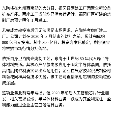
东陶将在九州西南部的大分县、福冈县两处工厂添置全新设备
扩充产能。两座工厂当前均已满负荷运转，福冈厂区新建的烧
制厂房预计明年 1 月竣工。
若完成本轮投资后仍无法满足市场需求，东陶将考虑新建工
厂。公司计划在 2030 年 3 月结束的财年之前，累计完成约
800 亿日元投资。其中 390 亿日元投资方案已敲定，剩余资金
将根据市场行情分批落地。
依托自身卫浴陶瓷烧制工艺，东陶于上世纪 80 年代入局半导
体材料赛道。其核心产品静电吸盘用于固定半导体晶圆，依托
高纯度陶瓷材质实现出众耐用性；企业在气溶胶沉积法制备材
料领域同样具备技术优势，该工艺可直接喷射超细陶瓷颗粒形
成涂层。
这项业务此前常年亏损，但 2020 年前后人工智能芯片行业爆
发，相关需求暴涨，半导体材料业务一跃成为其盈利支柱，盈
利能力超过企业主营卫浴洁具业务。