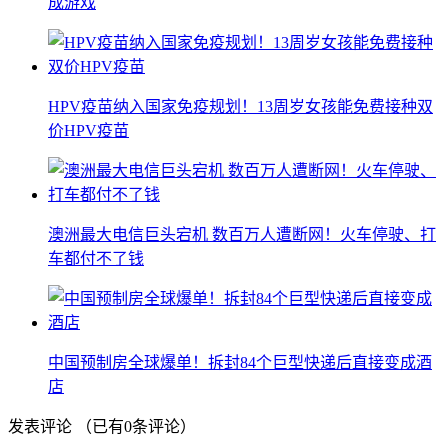
成游戏
HPV疫苗纳入国家免疫规划！13周岁女孩能免费接种双
价HPV疫苗
澳洲最大电信巨头宕机 数百万人遭断网！火车停驶、打
车都付不了钱
中国预制房全球爆单！拆封84个巨型快递后直接变成酒
店
发表评论
（已有
0
条评论）