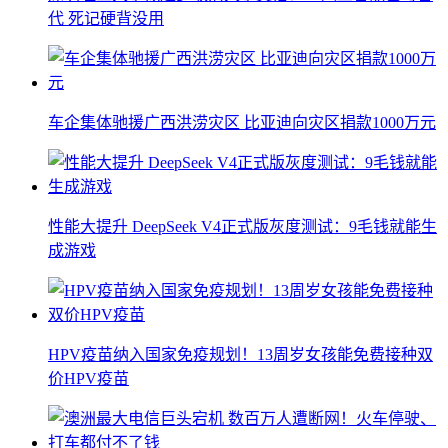
代 死记硬背没用
车企集体驰援广西洪涝灾区 比亚迪向灾区捐款1000万元
性能大提升 DeepSeek V4正式版灰度测试：9毛钱就能生
成游戏
HPV疫苗纳入国家免疫规划！13周岁女孩能免费接种双
价HPV疫苗