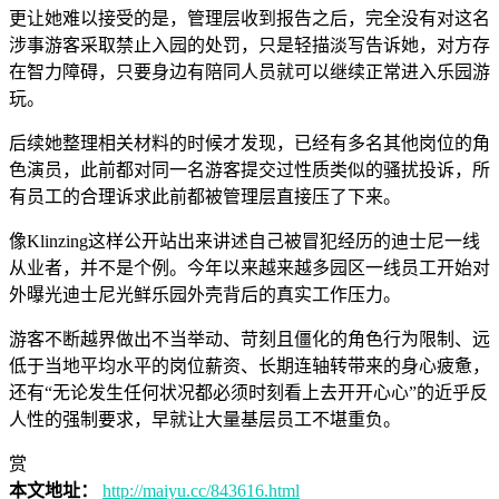
更让她难以接受的是，管理层收到报告之后，完全没有对这名
涉事游客采取禁止入园的处罚，只是轻描淡写告诉她，对方存
在智力障碍，只要身边有陪同人员就可以继续正常进入乐园游
玩。
后续她整理相关材料的时候才发现，已经有多名其他岗位的角
色演员，此前都对同一名游客提交过性质类似的骚扰投诉，所
有员工的合理诉求此前都被管理层直接压了下来。
像Klinzing这样公开站出来讲述自己被冒犯经历的迪士尼一线
从业者，并不是个例。今年以来越来越多园区一线员工开始对
外曝光迪士尼光鲜乐园外壳背后的真实工作压力。
游客不断越界做出不当举动、苛刻且僵化的角色行为限制、远
低于当地平均水平的岗位薪资、长期连轴转带来的身心疲惫，
还有“无论发生任何状况都必须时刻看上去开开心心”的近乎反
人性的强制要求，早就让大量基层员工不堪重负。
赏
本文地址：
http://maiyu.cc/843616.html