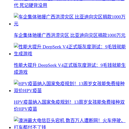
代 死记硬背没用
车企集体驰援广西洪涝灾区 比亚迪向灾区捐款1000万元
性能大提升 DeepSeek V4正式版灰度测试：9毛钱就能生
成游戏
HPV疫苗纳入国家免疫规划！13周岁女孩能免费接种双
价HPV疫苗