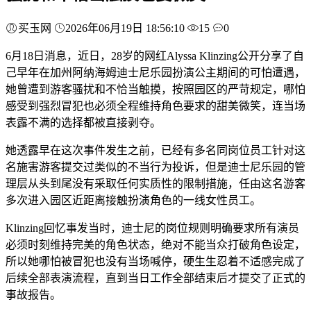
买玉网
2026年06月19日 18:56:10
15
0
6月18日消息，近日，28岁的网红Alyssa Klinzing公开分享了自
己早年在加州阿纳海姆迪士尼乐园扮演公主期间的可怕遭遇，
她曾遭到游客骚扰和不恰当触摸，按照园区的严苛规定，哪怕
感受到强烈冒犯也必须全程维持角色要求的甜美微笑，连当场
表露不满的选择都被直接剥夺。
她透露早在这次事件发生之前，已经有多名同岗位员工针对这
名施害游客提交过类似的不当行为投诉，但是迪士尼乐园的管
理层从头到尾没有采取任何实质性的限制措施，任由这名游客
多次进入园区近距离接触扮演角色的一线女性员工。
Klinzing回忆事发当时，迪士尼的岗位规则明确要求所有演员
必须时刻维持完美的角色状态，绝对不能当众打破角色设定，
所以她哪怕被冒犯也没有当场喊停，硬生生忍着不适感完成了
后续全部表演流程，直到当日工作全部结束后才提交了正式的
事故报告。