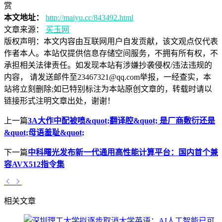
赏
本文地址：
http://maiyu.cc/843492.html
文章来源：
买玉网
版权声明：
本文内容由互联网用户自发贡献，该文观点仅代表
作者本人。本站仅提供信息存储空间服务，不拥有所有权，不
承担相关法律责任。如发现本站有涉嫌抄袭侵权/违法违规的
内容， 请发送邮件至23467321@qq.com举报，一经查实，本
站将立刻删除;如已特别标注为本站原创文章的，转载时请以
链接形式注明文章出处，谢谢！
上一篇
3A大作中配被喷&quot;翻译腔&quot; 是厂商敷衍还是
&quot;母语羞耻&quot;
下一篇
中科曙光发布新一代通用高性能计算平台：国内首个兼
容AVX512指令集
相关文章