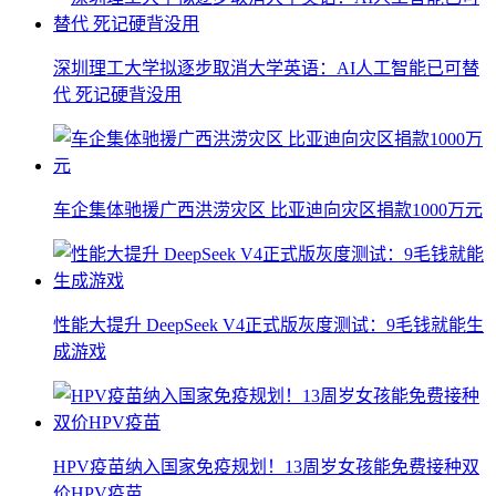
深圳理工大学拟逐步取消大学英语：AI人工智能已可替
代 死记硬背没用
车企集体驰援广西洪涝灾区 比亚迪向灾区捐款1000万元
性能大提升 DeepSeek V4正式版灰度测试：9毛钱就能生
成游戏
HPV疫苗纳入国家免疫规划！13周岁女孩能免费接种双
价HPV疫苗