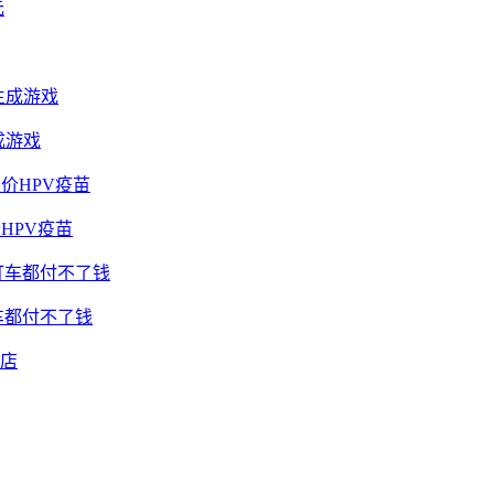
成游戏
HPV疫苗
车都付不了钱