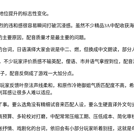
地位提升的标志性变化。
烈的违和感很容易瞬间打破沉浸感。虽然不少精品3A中配收获
的主要原因，配音质量才是最主要的问题。
的台词，日语演绎大家会说是中二、燃，但换成中文朗读，部分人
标杆，不少玩家评价质感不输英配，俚语、市井语气拿捏到位，配
段子，配音反倒成了游戏一大加分点。
玩家反馈叶奈法声线柔和，和原作冷艳御姐气质匹配度不高，希里
刺耳感让很多人难以适应。
了事。要么选角没有精细试音来匹配人设，要么生硬直译外文句
高预算、多轮校对打磨，中配常常压缩工期、压低成本、简化审
张抒情、戏剧化的台词，依旧会有小部分玩家听着别扭，这就是