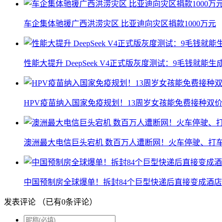
车企集体驰援广西洪涝灾区 比亚迪向灾区捐款1000万元
性能大提升 DeepSeek V4正式版灰度测试：9毛钱就能生
HPV疫苗纳入国家免疫规划！13周岁女孩能免费接种双价
澳洲最大电信巨头宕机 数百万人遭断网！火车停驶、打
中国预制房全球爆单！拆封84个巨型快递后直接变成酒店
发表评论
（已有
0
条评论）