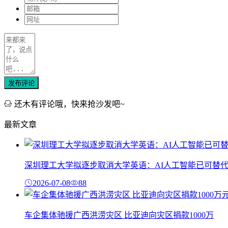
发布评论
还木有评论哦，快来抢沙发吧~
最新文章
深圳理工大学拟逐步取消大学英语：AI人工智能已可替
2026-07-08
88
车企集体驰援广西洪涝灾区 比亚迪向灾区捐款1000万