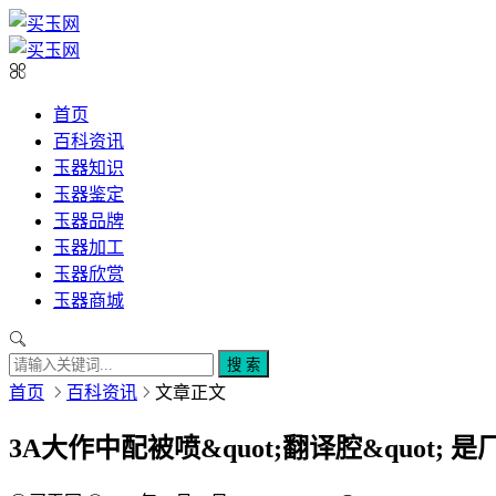
首页
百科资讯
玉器知识
玉器鉴定
玉器品牌
玉器加工
玉器欣赏
玉器商城
搜 索
首页
百科资讯
文章正文
3A大作中配被喷&quot;翻译腔&quot; 是