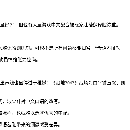
海量好评，但也有大量游戏中文配音被玩家吐槽翻译腔浓重。
难免感到尴尬。可也不是所有问题都能归咎于“母语羞耻”。
音演员情绪张力拉满。
声线也显得过于稚嫩；《战地2042》战场对白平铺直叙、朗
式，缺少针对中文口语的改写。
核流程，也就难以造就优秀的中配。
母语羞耻带来的细微感受差异。