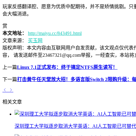
玩家反感翻译腔、愿意为优质中配期待，并不是矫情挑剔。只
会大幅消退。
赏
本文地址：
http://maiyu.cc/843491.html
文章来源：
买玉网
版权声明：
本文内容由互联网用户自发贡献，该文观点仅代表
容， 请发送邮件至23467321@qq.com举报，一经查实
上一篇
Linux 7.1正式发布：终于搞定NTFS原生读写！
下一篇
打击黄牛任天堂放大招！多语言版Switch 2限购升级：
相关文章
深圳理工大学拟逐步取消大学英语：AI人工智能已可替代