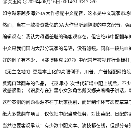
买玉网
2026年06月16日 00:14:31
17
0
如今越来越多海外3A大作标配中文配音，这本是中文玩家市场
然而，当在一款投资数亿的3A大作里听到蹩脚的中文配音，强
编辑观点：我认为母语羞耻的确客观存在，但它绝非中配翻车
中文是我们国内大部分玩家的母语，没有滤镜。同样一段热血
好的例子有不少，《赛博朋克 2077》中配常年被视作行业
《无主之地3》更是本土化的亮眼例子，川普、广普搭配网络
反观口碑翻车的作品，《巫师3》次世代新增中配上线后，不少
读感很重；《识质存在》里小女孩角色戴安娜夹着嗓子讲话，
这些案例的问题根源不在于玩家挑剔，而是制作环节态度草草
绝大多数翻车项目，仅仅把中配当成任务，对比英配、日配的
当然也要客观承认：有少数中配文本、演技都在线，但部分夸