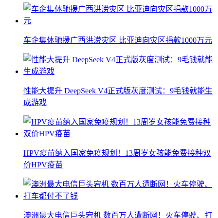
车企集体驰援广西洪涝灾区 比亚迪向灾区捐款1000万元
性能大提升 DeepSeek V4正式版灰度测试：9毛钱就能生
成游戏
HPV疫苗纳入国家免疫规划！13周岁女孩能免费接种双
价HPV疫苗
澳洲最大电信巨头宕机 数百万人遭断网！火车停驶、打