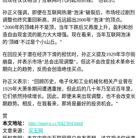
而现在仅仅相当于互联网时代的起点阶段。”他表示。
孙正义强调，即便在互联网热潮“泡沫”破裂后，市场经过剧烈
调整也终究重回新高，并远远超出2000年“泡沫”的顶点。
“2000年的顶峰并不是顶，当年下跌后又再度上升，盈利和创
造自由现金流的能力大大增强。现在看来，当年互联网泡沫
的‘顶峰’不过是个小山丘。”
在回应关于潜在经济下滑的担忧时，孙正义提及1929年华尔街
崩盘，并表示市场“总会出现调整”，但这不会改变技术革命长
期向上的趋势，反而会创造绝佳买点。
孙正义表示：“回顾历史，电子化和工业机械化相关产业曾在
1929年大萧条期间遭遇重挫，但此后的几十年乃至近百年里，
它们依然持续增长。因此，即便未来出现调整，也不会改变长
期趋势。相反，在我看来，那将是最好的投资机会。”
赏
本文地址：
http://maiyu.cc/842304.html
文章来源：
买玉网