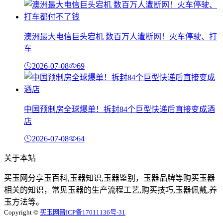
澳洲最大电信巨头宕机 数百万人遭断网！火车停驶、打
车
2026-07-08
69
中国预制房全球爆单！拆封84个巨型快递后直接变成酒
店
2026-07-08
64
关于本站
买玉网分享玉百科,玉器知识,玉器鉴别，玉器品牌等购买玉器
相关的知识，常见玉器的生产流程工艺,购买技巧,玉器佩戴,养
玉方法等。
Copyright ©
买玉网
晋ICP备17011136号-31