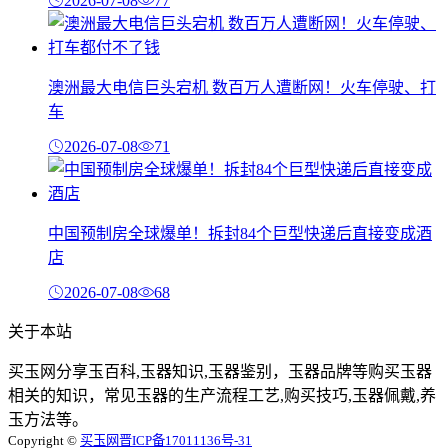
2026-07-08
77
澳洲最大电信巨头宕机 数百万人遭断网！火车停驶、打
车
2026-07-08
71
中国预制房全球爆单！拆封84个巨型快递后直接变成酒
店
2026-07-08
68
关于本站
买玉网分享玉百科,玉器知识,玉器鉴别，玉器品牌等购买玉器
相关的知识，常见玉器的生产流程工艺,购买技巧,玉器佩戴,养
玉方法等。
Copyright ©
买玉网
晋ICP备17011136号-31