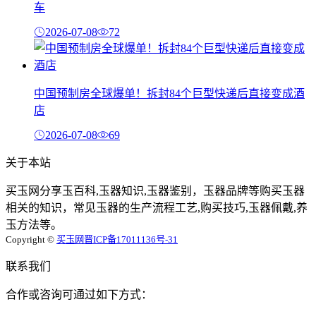
车
2026-07-08
72
中国预制房全球爆单！拆封84个巨型快递后直接变成酒
店
2026-07-08
69
关于本站
买玉网分享玉百科,玉器知识,玉器鉴别，玉器品牌等购买玉器
相关的知识，常见玉器的生产流程工艺,购买技巧,玉器佩戴,养
玉方法等。
Copyright ©
买玉网
晋ICP备17011136号-31
联系我们
合作或咨询可通过如下方式：