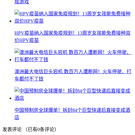
成游戏
HPV疫苗纳入国家免疫规划！13周岁女孩能免费接种双
价HPV疫苗
澳洲最大电信巨头宕机 数百万人遭断网！火车停驶、打
车都付不了钱
中国预制房全球爆单！拆封84个巨型快递后直接变成酒
店
发表评论
（已有
0
条评论）