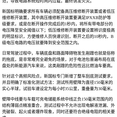
范，导致电路系统短时间内过载，最终诱发火灾。
新国标明确要求所有车辆必须配备高压维修断开装置或者低压
维修断开装置，其中高压维修断开装置要满足IPXXB防护等
级要求，或是在断开操作完成后的1秒内，将所有带电部分的
电压降至安全阈值以下；低压维修断开装置要设置辨识度极高
的明显标识，方便维修人员快速识别，断开之后的10秒内，B
级电压电路的电压就要降到安全范围之内。
日常驾驶过程中，车辆底盘和路面障碍物发生剐蹭也就是俗称
的拖底，是非常难完全避免的场景，对于电池包普遍布局在底
盘处的新能源汽车来说，这类剐蹭的危险性远比燃油车要高。
针对这个高频风险点，新国标专门新增了整车刮底测试要求，
并且明确了标准化测试方法：测试所用壁障为直径150毫米的
实心半球，试验车速设定为每小时35公里，重叠量为30毫米。
壁障中线要与车载可充电储能系统中线正负150毫米范围内的
结构薄弱点精准重合，测试过程中不允许出现电解液泄漏、外
壳破裂、起火或者爆炸现象，同时还要符合绝缘电阻的相关要