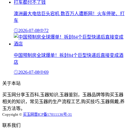
澳洲最大电信巨头宕机 数百万人遭断网！火车停驶、打
车
2026-07-08
72
中国预制房全球爆单！拆封84个巨型快递后直接变成酒
店
2026-07-08
69
关于本站
买玉网分享玉百科,玉器知识,玉器鉴别，玉器品牌等购买玉器
相关的知识，常见玉器的生产流程工艺,购买技巧,玉器佩戴,养
玉方法等。
Copyright ©
买玉网
晋ICP备17011136号-31
联系我们