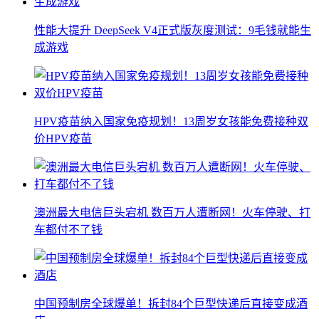
性能大提升 DeepSeek V4正式版灰度测试：9毛钱就能生
成游戏
HPV疫苗纳入国家免疫规划！13周岁女孩能免费接种双
价HPV疫苗
澳洲最大电信巨头宕机 数百万人遭断网！火车停驶、打
车都付不了钱
中国预制房全球爆单！拆封84个巨型快递后直接变成酒