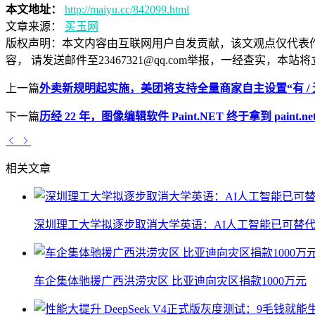
本文地址：
http://maiyu.cc/842099.html
文章来源：
买玉网
版权声明：
本文内容由互联网用户自发贡献，该文观点仅代表
容， 请发送邮件至23467321@qq.com举报，一经查实
上一篇
外卖新规明起实施，美团将支持全量商家自主设置“有 / 
下一篇
历经 22 年，图像编辑软件 Paint.NET 终于拿到 paint.ne
相关文章
深圳理工大学拟逐步取消大学英语：AI人工智能已可替代
车企集体驰援广西洪涝灾区 比亚迪向灾区捐款1000万元