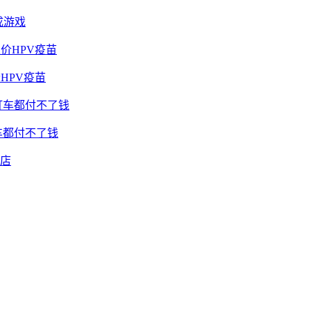
成游戏
HPV疫苗
车都付不了钱