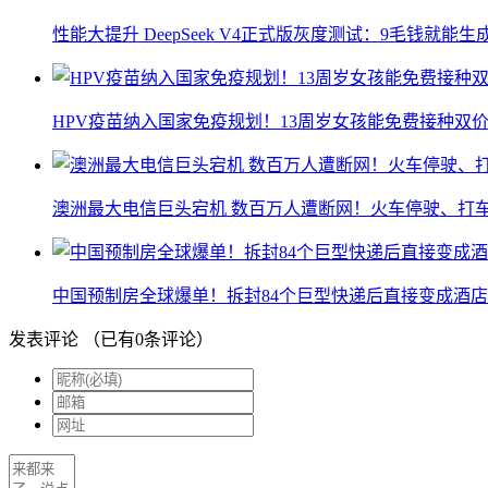
性能大提升 DeepSeek V4正式版灰度测试：9毛钱就能生
HPV疫苗纳入国家免疫规划！13周岁女孩能免费接种双价
澳洲最大电信巨头宕机 数百万人遭断网！火车停驶、打
中国预制房全球爆单！拆封84个巨型快递后直接变成酒店
发表评论
（已有
0
条评论）