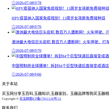
2026-07-08
78
HPV疫苗纳入国家免疫规划！13周岁女孩能免费接种双
2026-07-08
76
澳洲最大电信巨头宕机 数百万人遭断网！火车停驶、打
2026-07-08
70
中国预制房全球爆单！拆封84个巨型快递后直接变成酒店
2026-07-08
66
关于本站
买玉网分享玉百科,玉器知识,玉器鉴别，玉器品牌等购买玉器相
Copyright ©
买玉网
晋ICP备17011136号-31
联系我们