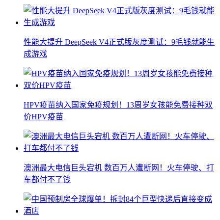
性能大提升 DeepSeek V4正式版灰度测试：9毛钱就能生
成游戏
HPV疫苗纳入国家免疫规划！13周岁女孩能免费接种双
价HPV疫苗
澳洲最大电信巨头宕机 数百万人遭断网！火车停驶、打
车都付不了钱