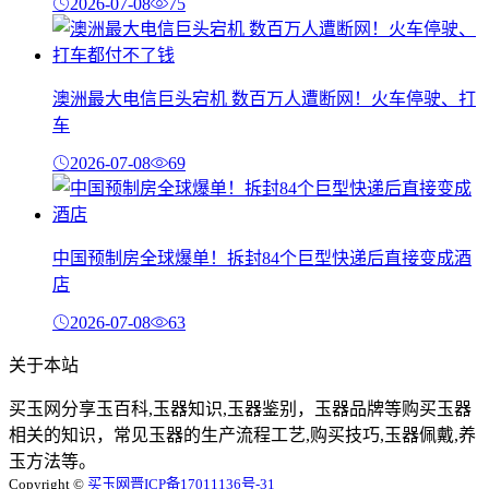
2026-07-08
75
澳洲最大电信巨头宕机 数百万人遭断网！火车停驶、打
车
2026-07-08
69
中国预制房全球爆单！拆封84个巨型快递后直接变成酒
店
2026-07-08
63
关于本站
买玉网分享玉百科,玉器知识,玉器鉴别，玉器品牌等购买玉器
相关的知识，常见玉器的生产流程工艺,购买技巧,玉器佩戴,养
玉方法等。
Copyright ©
买玉网
晋ICP备17011136号-31