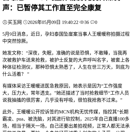
声：已暂停其工作直至完全康复
买玉网
2026年05月09日 19:40:22
36
0
5月9日消息，近日，孕妇泰国坠崖案当事人王暖暖称拍摄过程
中突然惊厥。
她发文称：“深夜，失眠，准确的说是恐惧，不敢睡，当我再
次被救护车送来抢救，被护士反复的大声呼叫名字，被套上各
种体征检测仪，那种恐惧太熟悉了，人生在世三万天，到底为
什么活着？ ”
有媒体采访王暖暖送医急救原因，她表示是因为“工作强度
大，压力大，常年透支。”她还描述了当时抢救细节“工作人员
说我抽搐的很厉害，几乎没有呼吸，很怕我抢救不过来。”
此外，王暖暖公开控诉签约MCN机构无忧传媒，指控其“长期
霸凌、pua、被洗脑，对其进行软控制，2025年自己直播100多
场，相当于隔天一场，自己还要出差拍视频，正常人都无法承