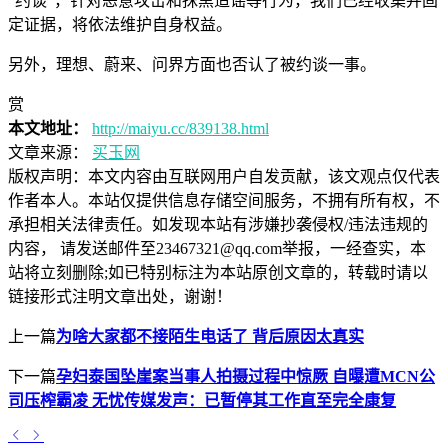
“约谈”，针对恶意攻击和抹黑造谣等行为，我们已经收集并固
定证据，将依法维护自身权益。
另外，理想、蔚来、问界方面也否认了被约谈一事。
赏
本文地址：
http://maiyu.cc/839138.html
文章来源：
买玉网
版权声明：
本文内容由互联网用户自发贡献，该文观点仅代表
作者本人。本站仅提供信息存储空间服务，不拥有所有权，不
承担相关法律责任。如发现本站有涉嫌抄袭侵权/违法违规的
内容， 请发送邮件至23467321@qq.com举报，一经查实，本
站将立刻删除;如已特别标注为本站原创文章的，转载时请以
链接形式注明文章出处，谢谢！
上一篇
为啥大家都不接陌生电话了 背后原因太真实
下一篇
孕妇泰国坠崖案当事人拍摄过程中惊厥 自曝遭MCN公
司压榨霸凌 无忧传媒发声：已暂停其工作直至完全康复