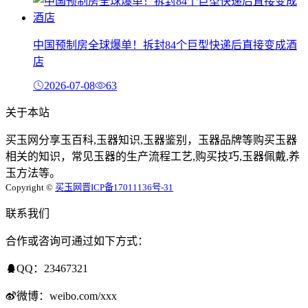
中国预制房全球爆单！拆封84个巨型快递后直接变成酒
店
2026-07-08
63
关于本站
买玉网分享玉百科,玉器知识,玉器鉴别，玉器品牌等购买玉器
相关的知识，常见玉器的生产流程工艺,购买技巧,玉器佩戴,养
玉方法等。
Copyright ©
买玉网
晋ICP备17011136号-31
联系我们
合作或咨询可通过如下方式：
QQ：23467321
微博：weibo.com/xxx