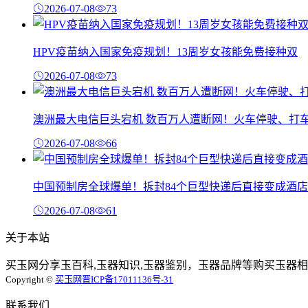
2026-07-08
73
HPV疫苗纳入国家免疫规划！13周岁女孩能免费接种双
2026-07-08
73
澳洲最大电信巨头宕机 数百万人遭断网！火车停驶、打
2026-07-08
66
中国预制房全球爆单！拆封84个巨型快递后直接变成酒店
2026-07-08
61
关于本站
买玉网分享玉百科,玉器知识,玉器鉴别，玉器品牌等购买玉器相
Copyright ©
买玉网
晋ICP备17011136号-31
联系我们