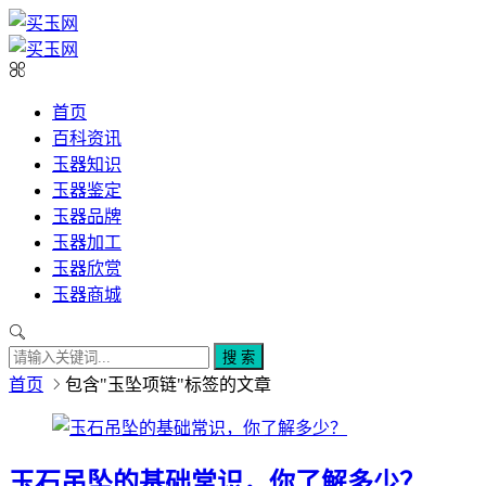
首页
百科资讯
玉器知识
玉器鉴定
玉器品牌
玉器加工
玉器欣赏
玉器商城
搜 索
首页
包含"玉坠项链"标签的文章
玉石吊坠的基础常识，你了解多少？