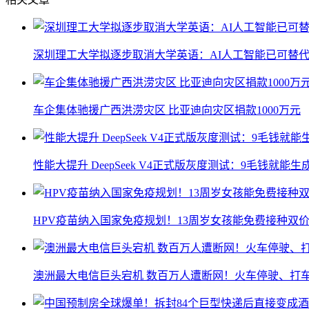
深圳理工大学拟逐步取消大学英语：AI人工智能已可替代
车企集体驰援广西洪涝灾区 比亚迪向灾区捐款1000万元
性能大提升 DeepSeek V4正式版灰度测试：9毛钱就能生
HPV疫苗纳入国家免疫规划！13周岁女孩能免费接种双价
澳洲最大电信巨头宕机 数百万人遭断网！火车停驶、打