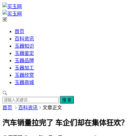
首页
百科资讯
玉器知识
玉器鉴定
玉器品牌
玉器加工
玉器欣赏
玉器商城
搜 索
首页
百科资讯
文章正文
汽车销量拉完了 车企们却在集体狂欢？