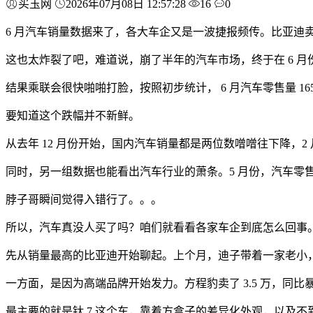
买玉网
2026年07月08日 12:57:28
16
0
6 月汽车销量数据来了，各大车企又是一波捷报频传。比亚迪卖了近
这也太炸裂了吧，难道说，崩了半年的汽车市场，终于在 6 月
结果乘联会很快啪啪打脸，按照初步统计， 6 月汽车零售量 165.
要知道这个跌幅并不新鲜。
从去年 12 月份开始，国内汽车销量都是两位数噌噌往下降，2
同时，另一组数据也能看出汽车行业的萧条。5 月份，汽车零售额同
脖子哥瞬间觉得入错行了。。。
所以，汽车真没人买了吗？咱们就看看各家车企到底怎么回事
先从销量最高的比亚迪开始聊起。上个月，迪子带着一家老小，一口气
一方面，是因为高端品牌开始发力。方程豹卖了 3.5 万，同比暴涨 1
最主要的就是钛 7 这个车，靠着方盒子的差异化外观，以及不到 20