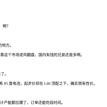
我，啊？
的地方。
企真靠这个市场逆风翻盘，国内有钱的兄弟还是多啊。
量了。
，全系 85 度电池，起步价却在 L60 顶配之下，确实很有性价。
 台，估计产能都拉爆了，订单还能吃段时间。