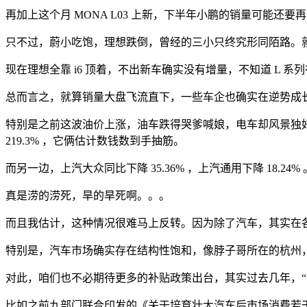
再加上这个月 MONA L03 上新，下半年小鹏的销量可能还要
只不过，蔚小吃饱，理想跌倒，曾经的三小只终究形同陌路。就在
现在理想全靠 i6 顶着，不出新车确实没有增量，不知道 L 
总而言之，就算销量大盘飞流直下，一些车企也确实在逆势成
特别是之前这波油价上涨，油车跌得哭爹喊娘，电车却风景独好。不说
219.3% ，它俩估计数钱数到手抽筋。
而另一边，上汽大众同比下降 35.36% ，上汽通用下降 18
真是涝的涝死，旱的旱死啊。。。
而且我估计，这种情况很难马上反转。因为除了汽车，其实在
特别是，汽车市场确实存在结构性饱和，像脖子哥所在的杭州
对此，咱们也不必期待更多的补贴政策出台，其实过去几年，“
比如之前九部门联合印发的《关于培育壮大汽车后市场消费若