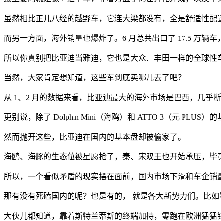
虽然相比正儿八经的越野车，它连大梁都没有，全是舒适性配置
而另一方面，海外销量也爆炸了。6 月总共出口了 17.5 万辆车，同
所以你真别把比亚迪当雅迪，它也是大众、丰田一样的全球性
当然，大家肯定想知道，这些车到底卖哪儿去了吧？
从 1、2 月的数据来看，比亚迪最大的海外市场是巴西，几乎
更别说，除了 Dolphin Mini（海鸥）和 ATTO 3（
然而抛开这些，比亚迪在国内的基本盘却被偷家了。
海鸥、海豚的生态位被星愿抢了，秦、宋双王也开始承压，毕
所以，一个看似矛盾的现实摆在面前，国内市场下滑和车企销
那有没有死磕国内的呢？也是有的， 就是各大新势力们。比如零跑，它
大伙儿都知道，靠着斯特兰蒂斯的终端加持，零跑在欧洲猛猛铺货