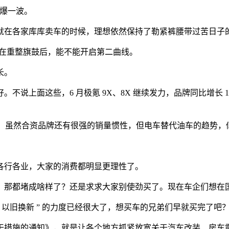
再爆一波。
各家库库卖车的时候，理想依然保持了勒紧裤腰带过苦日子的感觉， 
系列在重整旗鼓后，能不能开启第二曲线。
长。
上面这些，6 月极氪 9X、8X 继续发力，品牌同比增长 111
.24% 。虽然合资品牌还有很强的销量惯性，但电车替代油车的趋势
各行各业，大家的消费都明显更理性了。
，那都堵成啥样了？还是求求大家别使劲买了。现在车企们想在
 以旧换新 ” 的力度已经很大了，想买车的兄弟们早就买完了
干措施的通知》，就是让各个地方抓紧放宽关于汽车改装、房车