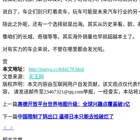
说白了，车企们别只盯着卖车，玩车可能是未来汽车行业的另
除此之外呢，还有一个选择就是出海。其实从历史来看，欧、
像咱们的长城、奇瑞等等，其实海外销量也早就超越本土了。
对有实力的车企来说，不管在哪里都会发光啦。
赏
本文地址：
http://maiyu.cc/844179.html
文章来源：
买玉网
版权声明：
本文内容由互联网用户自发贡献，该文观点仅代表
容， 请发送邮件至23467321@qq.com举报，一经查实
上一篇
高德开放平台世界地图升级：全球兴趣点覆盖破3亿
下一篇
中国限制了钨出口 逼得日本只能去捡破烂了
相关文章