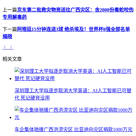
上一篇
京东第二批救灾物资送往广西灾区：含2000份毒蛇咬伤
专用解毒药
下一篇
阿根廷15分钟连进3球 绝杀埃及！世界杯8强全部名单
揭晓
相关文章
深圳理工大学拟逐步取消大学英语：AI人工智能已可替
代 死记硬背没用
车企集体驰援广西洪涝灾区 比亚迪向灾区捐款1000万元