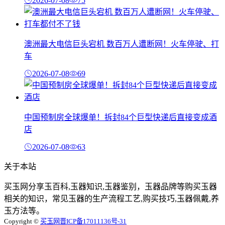
2026-07-08
75
澳洲最大电信巨头宕机 数百万人遭断网！火车停驶、打
车
2026-07-08
69
中国预制房全球爆单！拆封84个巨型快递后直接变成酒
店
2026-07-08
63
关于本站
买玉网分享玉百科,玉器知识,玉器鉴别，玉器品牌等购买玉器
相关的知识，常见玉器的生产流程工艺,购买技巧,玉器佩戴,养
玉方法等。
Copyright ©
买玉网
晋ICP备17011136号-31