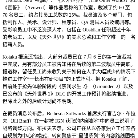
（Fallout: New Vegas）、《天外世界》（The Outer Worlds）和
《宣誓》（Avowed）等作品著称的工作室，裁减了约 60 至
70 名员工，约占其员工总数的 25%。裁员波及多个部门，包
括制作人、美术、设计师、程序员、QA 测试人员及编剧等。
受影响员工中不乏资深人才，包括在 Obsidian 任职超过十年
的老员工，以及《天外世界》的美术总监和工作室唯一的一名
招聘人员。
Kotaku 报道还指出，大部分裁员已在 7 月 6 日的第一波裁减
中完成，另有部分员工被告知将在后续的第二波裁员中离职。
报道称，留任员工尚未收到关于如何在人手大幅减少的情况下
推进工作室“一长串在研项目”的正式指引。据 Kotaku 了解，
目前处于抢先体验阶段的《禁闭求生 2》（Grounded 2）以及
已公布的《天外世界 2》DLC 的开发工作预计将继续推进，
但除此之外的后续计划尚不明朗。
在裁员消息公布后，Bethesda Softworks 首席执行官吉尔 · 布拉
夫（Jill Braff）在一封被 IGN 获取的内部邮件中向员工说明了
战略调整方向。布拉夫表示，公司正在从以各家独立工作室各
自规划为中心的模式，转向聚焦于“最强系列”的内容路线图模