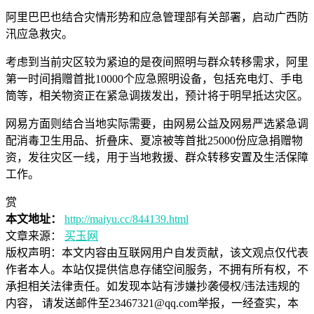
阿里巴巴也结合灾情形势和应急管理部有关部署，启动广西防
汛应急救灾。
考虑到当前灾区较为紧迫的是夜间照明与群众转移需求，阿里
第一时间捐赠首批10000个应急照明设备，包括充电灯、手电
筒等，相关物资正在紧急调拨发出，预计将于明早抵达灾区。
网易方面则结合当地实际需要，由网易公益及网易严选紧急调
配消毒卫生用品、折叠床、夏凉被等首批25000份应急捐赠物
资，发往灾区一线，用于当地救援、群众转移安置及生活保障
工作。
赏
本文地址：
http://maiyu.cc/844139.html
文章来源：
买玉网
版权声明：
本文内容由互联网用户自发贡献，该文观点仅代表
作者本人。本站仅提供信息存储空间服务，不拥有所有权，不
承担相关法律责任。如发现本站有涉嫌抄袭侵权/违法违规的
内容， 请发送邮件至23467321@qq.com举报，一经查实，本