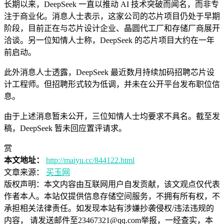
长期以来，DeepSeek 一直以推动 AI 技术突破而闻名，而非专
注于商业化。消息人士表示，这家公司的芯片项目仍处于早期
阶段，目前正在与芯片设计企业、晶圆代工厂和存储厂商展开
洽谈。另一位知情人士称，DeepSeek 的芯片项目大约在一年
前启动。
此外消息人士透露，DeepSeek 最近数月持续加码招聘芯片设
计工程师。但招聘形式较为低调，并未在公开平台发布职位信
息。
由于上述消息暂未公开，三位知情人士均要求不具名。截至发
稿，DeepSeek 暂未回应置评请求。
赏
本文地址：
http://maiyu.cc/844122.html
文章来源：
买玉网
版权声明：
本文内容由互联网用户自发贡献，该文观点仅代表
作者本人。本站仅提供信息存储空间服务，不拥有所有权，不
承担相关法律责任。如发现本站有涉嫌抄袭侵权/违法违规的
内容， 请发送邮件至23467321@qq.com举报，一经查实，本