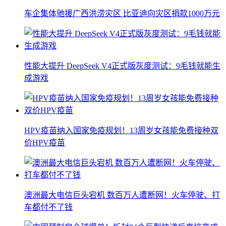
车企集体驰援广西洪涝灾区 比亚迪向灾区捐款1000万元
性能大提升 DeepSeek V4正式版灰度测试：9毛钱就能生
成游戏
HPV疫苗纳入国家免疫规划！13周岁女孩能免费接种双
价HPV疫苗
澳洲最大电信巨头宕机 数百万人遭断网！火车停驶、打
车都付不了钱