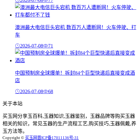
2026-07-08
77
澳洲最大电信巨头宕机 数百万人遭断网！火车停驶、打
车
2026-07-08
71
中国预制房全球爆单！拆封84个巨型快递后直接变成酒
店
2026-07-08
68
关于本站
买玉网分享玉百科,玉器知识,玉器鉴别，玉器品牌等购买玉器
相关的知识，常见玉器的生产流程工艺,购买技巧,玉器佩戴,养
玉方法等。
Copyright ©
买玉网
晋ICP备17011136号-31