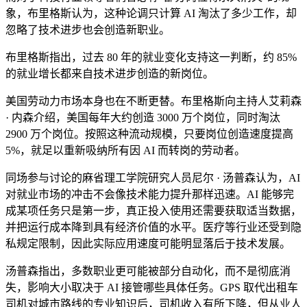
象，布里格斯认为，这种论调只计算 AI 淘汰了多少工作，却
忽略了技术进步也会创造新职业。
布里格斯指出，过去 80 年的就业变化支持这一判断，约 85%
的就业增长都来自技术进步创造的新岗位。
美国劳动力市场本身也在不断更替。布里格斯向主持人艾莉森
· 内森介绍，美国每年大约创造 3000 万个岗位，同时淘汰
2900 万个岗位。按照这种流动规模，只要岗位创造速度提高
5%，就足以重新吸纳所有因 AI 而转岗的劳动者。
同场参与讨论的麻省理工学院研究人员尼尔 · 汤普森认为，AI
对就业市场的冲击不会像技术能力提升那样迅速。AI 能够完
成某项任务只是第一步，真正投入使用还需要获取适当数据，
并把运行成本降到具有经济价值的水平。医疗等行业还受到隐
私规定限制，因此实际应用速度可能明显落后于技术发展。
汤普森指出，多数职业更可能被部分自动化，而不是彻底消
失，影响大小取决于 AI 接管哪些具体任务。GPS 取代出租车
司机对城市路线的专业知识后，司机收入有所下降，但从业人