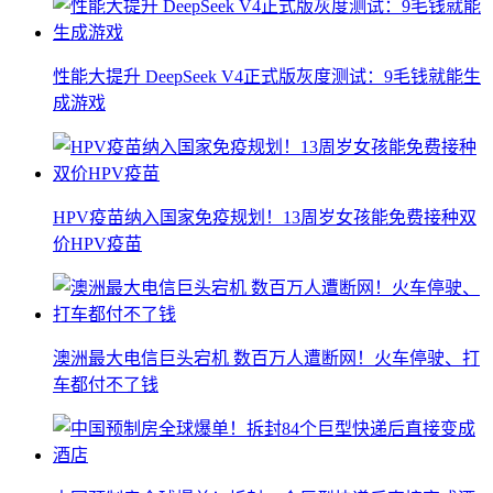
性能大提升 DeepSeek V4正式版灰度测试：9毛钱就能生
成游戏
HPV疫苗纳入国家免疫规划！13周岁女孩能免费接种双
价HPV疫苗
澳洲最大电信巨头宕机 数百万人遭断网！火车停驶、打
车都付不了钱