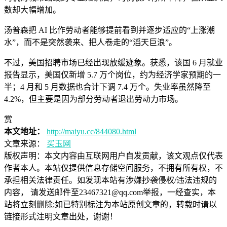
数却大幅增加。
汤普森把 AI 比作劳动者能够提前看到并逐步适应的“上涨潮
水”，而不是突然袭来、把人卷走的“滔天巨浪”。
不过，美国招聘市场已经出现放缓迹象。获悉，该国 6 月就业
报告显示，美国仅新增 5.7 万个岗位，约为经济学家预期的一
半；4 月和 5 月数据也合计下调 7.4 万个。失业率虽然降至
4.2%，但主要是因为部分劳动者退出劳动力市场。
赏
本文地址：
http://maiyu.cc/844080.html
文章来源：
买玉网
版权声明：
本文内容由互联网用户自发贡献，该文观点仅代表
作者本人。本站仅提供信息存储空间服务，不拥有所有权，不
承担相关法律责任。如发现本站有涉嫌抄袭侵权/违法违规的
内容， 请发送邮件至23467321@qq.com举报，一经查实，本
站将立刻删除;如已特别标注为本站原创文章的，转载时请以
链接形式注明文章出处，谢谢！