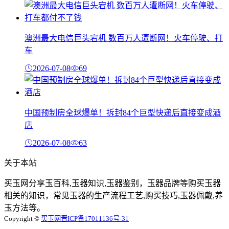
澳洲最大电信巨头宕机 数百万人遭断网！火车停驶、打
车
2026-07-08
69
中国预制房全球爆单！拆封84个巨型快递后直接变成酒
店
2026-07-08
63
关于本站
买玉网分享玉百科,玉器知识,玉器鉴别，玉器品牌等购买玉器
相关的知识，常见玉器的生产流程工艺,购买技巧,玉器佩戴,养
玉方法等。
Copyright ©
买玉网
晋ICP备17011136号-31