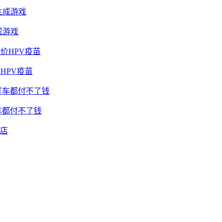
成游戏
HPV疫苗
车都付不了钱