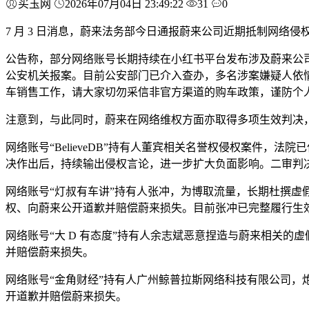
买玉网
2026年07月04日 23:49:22
31
0
7 月 3 日消息，蔚来法务部今日通报蔚来公司近期抵制网络
公告称，部分网络账号长期持续在小红书平台发布涉及蔚来公
公安机关报案。目前公安部门已介入查办，多名涉案嫌疑人依
车销售工作，请大家切勿采信非官方渠道的购车政策，谨防个
注意到，与此同时，蔚来在网络维权方面亦取得多项生效判决
网络账号“BelieveDB”持有人董宾相关名誉权侵权案件，
决作出后，持续输出侵权言论，进一步扩大负面影响。二审判
网络账号“灯叔有车讲”持有人张冲，为博取流量，长期杜撰
权、向蔚来公开道歉并赔偿蔚来损失。目前张冲已完整履行生
网络账号“大 D 有态度”持有人余志斌恶意捏造与蔚来相关
并赔偿蔚来损失。
网络账号“金角财经”持有人广州鲸普拉斯网络科技有限公司
开道歉并赔偿蔚来损失。