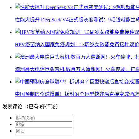
性能大提升 DeepSeek V4正式版灰度测试：9毛钱就能生
HPV疫苗纳入国家免疫规划！13周岁女孩能免费接种双价
澳洲最大电信巨头宕机 数百万人遭断网！火车停驶、打
中国预制房全球爆单！拆封84个巨型快递后直接变成酒店
发表评论
（已有
0
条评论）