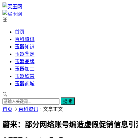
首页
百科资讯
玉器知识
玉器鉴定
玉器品牌
玉器加工
玉器欣赏
玉器商城
搜 索
首页
百科资讯
文章正文
蔚来：部分网络账号编造虚假促销信息引