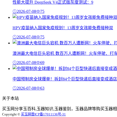
性能大提升 DeepSeek V4正式版灰度测试：9
2026-07-08
75
HPV疫苗纳入国家免疫规划！13周岁女孩能免费接种双
2026-07-08
75
澳洲最大电信巨头宕机 数百万人遭断网！火车停驶、打
2026-07-08
69
中国预制房全球爆单！拆封84个巨型快递后直接变成酒店
2026-07-08
63
关于本站
买玉网分享玉百科,玉器知识,玉器鉴别，玉器品牌等购买玉器相
Copyright ©
买玉网
晋ICP备17011136号-31