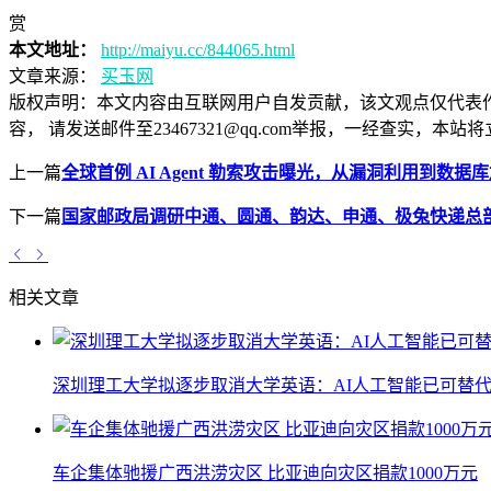
赏
本文地址：
http://maiyu.cc/844065.html
文章来源：
买玉网
版权声明：
本文内容由互联网用户自发贡献，该文观点仅代表
容， 请发送邮件至23467321@qq.com举报，一经查实
上一篇
全球首例 AI Agent 勒索攻击曝光，从漏洞利用到数
下一篇
国家邮政局调研中通、圆通、韵达、申通、极兔快递总部
相关文章
深圳理工大学拟逐步取消大学英语：AI人工智能已可替代
车企集体驰援广西洪涝灾区 比亚迪向灾区捐款1000万元