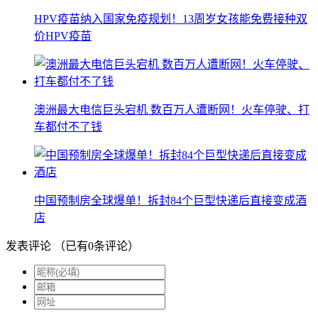
HPV疫苗纳入国家免疫规划！13周岁女孩能免费接种双
价HPV疫苗
澳洲最大电信巨头宕机 数百万人遭断网！火车停驶、打
车都付不了钱
中国预制房全球爆单！拆封84个巨型快递后直接变成酒
店
发表评论
（已有
0
条评论）