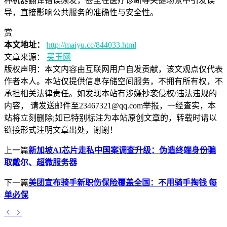
种机器翻译错误频发，甚至在医疗诊断等关键场景中引发误
导，直接影响公共服务的准确性与安全性。
赏
本文地址：
http://maiyu.cc/844033.html
文章来源：
买玉网
版权声明：
本文内容由互联网用户自发贡献，该文观点仅代表
作者本人。本站仅提供信息存储空间服务，不拥有所有权，不
承担相关法律责任。如发现本站有涉嫌抄袭侵权/违法违规的
内容， 请发送邮件至23467321@qq.com举报，一经查实，本
站将立刻删除;如已特别标注为本站原创文章的，转载时请以
链接形式注明文章出处，谢谢！
上一篇
新加坡AI芯片走私中国案调查升级：伪造终端身份骗
取戴尔、超微服务器
下一篇
美团宣布骑手新职伤保险覆盖全国：不用骑手掏钱 每
单必保