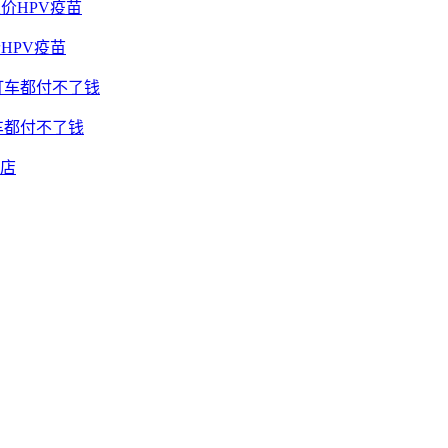
HPV疫苗
车都付不了钱