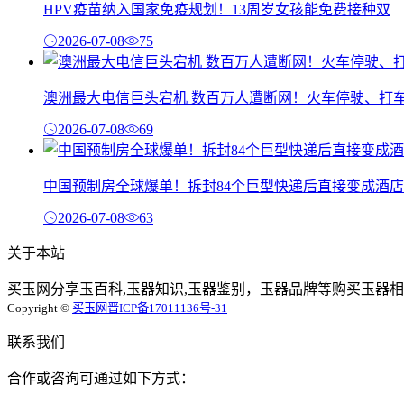
HPV疫苗纳入国家免疫规划！13周岁女孩能免费接种双
2026-07-08
75
澳洲最大电信巨头宕机 数百万人遭断网！火车停驶、打
2026-07-08
69
中国预制房全球爆单！拆封84个巨型快递后直接变成酒店
2026-07-08
63
关于本站
买玉网分享玉百科,玉器知识,玉器鉴别，玉器品牌等购买玉器相
Copyright ©
买玉网
晋ICP备17011136号-31
联系我们
合作或咨询可通过如下方式：