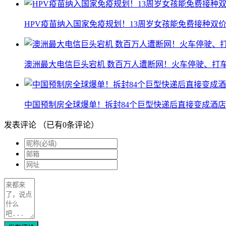
HPV疫苗纳入国家免疫规划！13周岁女孩能免费接种双价
澳洲最大电信巨头宕机 数百万人遭断网！火车停驶、打
中国预制房全球爆单！拆封84个巨型快递后直接变成酒店
发表评论
（已有
0
条评论）