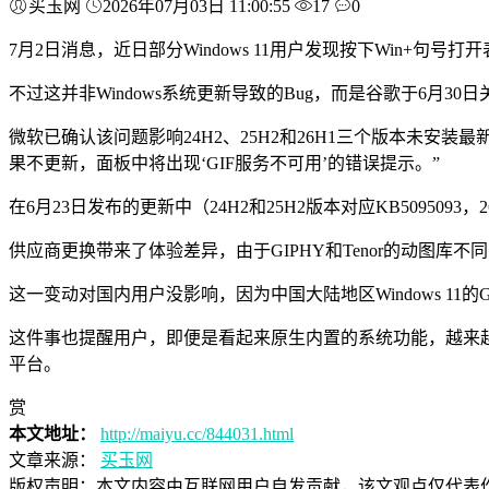
买玉网
2026年07月03日 11:00:55
17
0
7月2日消息，近日部分Windows 11用户发现按下Win+句号打
不过这并非Windows系统更新导致的Bug，而是谷歌于6月30日关停
微软已确认该问题影响24H2、25H2和26H1三个版本未安装最
果不更新，面板中将出现‘GIF服务不可用’的错误提示。”
在6月23日发布的更新中（24H2和25H2版本对应KB5095093，
供应商更换带来了体验差异，由于GIPHY和Tenor的动图
这一变动对国内用户没影响，因为中国大陆地区Windows 11
这件事也提醒用户，即便是看起来原生内置的系统功能，越来
平台。
赏
本文地址：
http://maiyu.cc/844031.html
文章来源：
买玉网
版权声明：
本文内容由互联网用户自发贡献，该文观点仅代表