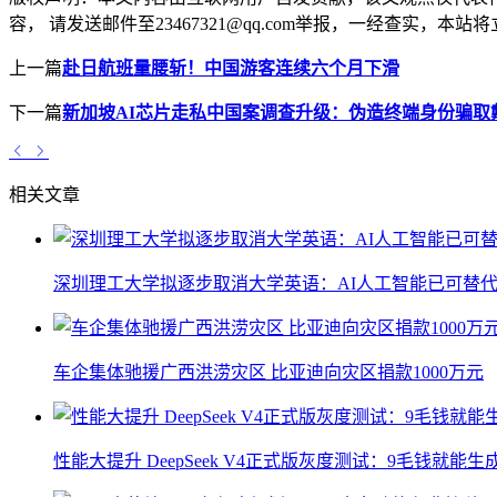
容， 请发送邮件至23467321@qq.com举报，一经查实
上一篇
赴日航班量腰斩！中国游客连续六个月下滑
下一篇
新加坡AI芯片走私中国案调查升级：伪造终端身份骗取
相关文章
深圳理工大学拟逐步取消大学英语：AI人工智能已可替代
车企集体驰援广西洪涝灾区 比亚迪向灾区捐款1000万元
性能大提升 DeepSeek V4正式版灰度测试：9毛钱就能生