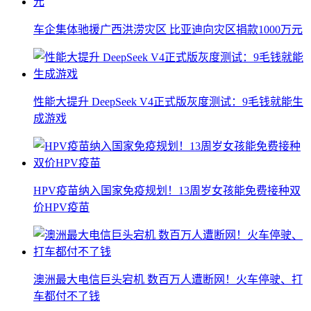
车企集体驰援广西洪涝灾区 比亚迪向灾区捐款1000万元
性能大提升 DeepSeek V4正式版灰度测试：9毛钱就能生
成游戏
HPV疫苗纳入国家免疫规划！13周岁女孩能免费接种双
价HPV疫苗
澳洲最大电信巨头宕机 数百万人遭断网！火车停驶、打
车都付不了钱