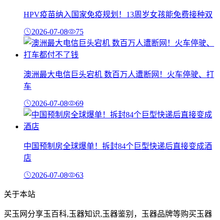
HPV疫苗纳入国家免疫规划！13周岁女孩能免费接种双
2026-07-08
75
澳洲最大电信巨头宕机 数百万人遭断网！火车停驶、打
车
2026-07-08
69
中国预制房全球爆单！拆封84个巨型快递后直接变成酒
店
2026-07-08
63
关于本站
买玉网分享玉百科,玉器知识,玉器鉴别，玉器品牌等购买玉器