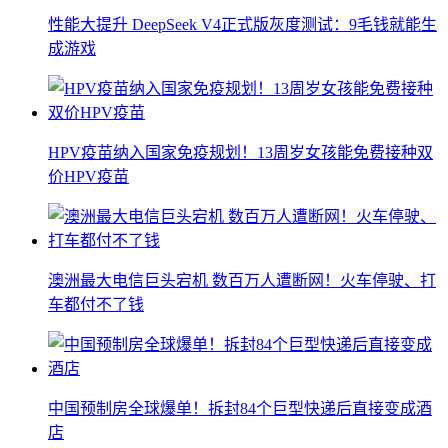
性能大提升 DeepSeek V4正式版灰度测试：9毛钱就能生
成游戏
HPV疫苗纳入国家免疫规划！13周岁女孩能免费接种双
价HPV疫苗
澳洲最大电信巨头宕机 数百万人遭断网！火车停驶、打
车都付不了钱
中国预制房全球爆单！拆封84个巨型快递后直接变成酒
店