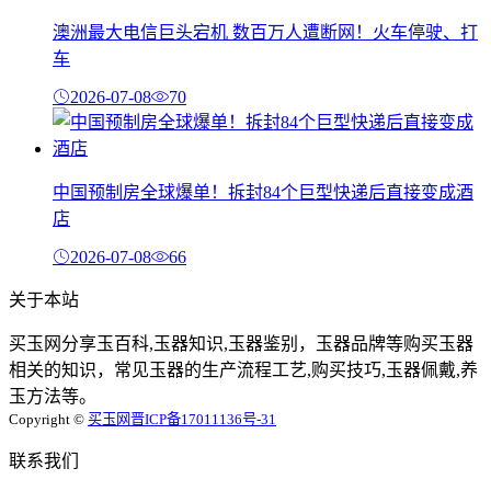
澳洲最大电信巨头宕机 数百万人遭断网！火车停驶、打
车
2026-07-08
70
中国预制房全球爆单！拆封84个巨型快递后直接变成酒
店
2026-07-08
66
关于本站
买玉网分享玉百科,玉器知识,玉器鉴别，玉器品牌等购买玉器
相关的知识，常见玉器的生产流程工艺,购买技巧,玉器佩戴,养
玉方法等。
Copyright ©
买玉网
晋ICP备17011136号-31
联系我们