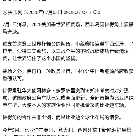
买玉网
2026年07月03日 09:28:27
17
0
7月1日消息，2026美加墨世界杯赛场，西非岛国佛得角上演黑
马奇迹。
这支首次登上世界杯舞台的队伍，小组赛接连逼平西班牙、乌
拉圭、沙特三支劲旅，以三战全平的不败战绩成功晋级淘汰
赛，让世界记住了这个小国的坚韧。
赛场之外，佛得角一项政务举措，同样让中国新能源品牌收获
重磅认可。
佛得角驻华大使阿林多・多罗萨里奥到访郑州考察时对外透
露，该国政府公务车队已完成全面更新，全部替换为比亚迪纯
电车型，大使本人的家族企业也同步批量采购比亚迪车辆。
佛得角的合作并非个例，而是比亚迪全球化布局的缩影。
今年5月，比亚迪在英国、意大利、西班牙拿下新能源销量榜