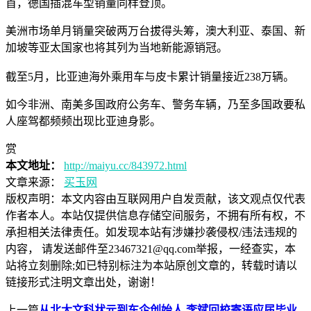
首，德国插混车型销量同样登顶。
美洲市场单月销量突破两万台拔得头筹，澳大利亚、泰国、新
加坡等亚太国家也将其列为当地新能源销冠。
截至5月，比亚迪海外乘用车与皮卡累计销量接近238万辆。
如今非洲、南美多国政府公务车、警务车辆，乃至多国政要私
人座驾都频频出现比亚迪身影。
赏
本文地址：
http://maiyu.cc/843972.html
文章来源：
买玉网
版权声明：
本文内容由互联网用户自发贡献，该文观点仅代表
作者本人。本站仅提供信息存储空间服务，不拥有所有权，不
承担相关法律责任。如发现本站有涉嫌抄袭侵权/违法违规的
内容， 请发送邮件至23467321@qq.com举报，一经查实，本
站将立刻删除;如已特别标注为本站原创文章的，转载时请以
链接形式注明文章出处，谢谢！
上一篇
从北大文科状元到车企创始人 李斌回校寄语应届毕业