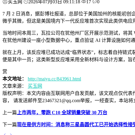
买玉网
2026年07月03日 09:11:18
17
0
7 月 2 日消息，据彭博社报道，总部位于美国加州的核能初创企业
微乎其微，但这是美国境内下一代反应堆首次实现此类供电应
当地时间本周三，瓦拉公司在犹他州厂区开展示范测试，将其 War
在犹他州建设一座小型数据中心，重点验证 AI 计算设施如
就在上月，该反应堆已成功达成“临界状态”，标志着自持链
便是其中一员；这类新型反应堆采用全新材料与设计方案，旨
赏
本文地址：
http://maiyu.cc/843961.html
文章来源：
买玉网
版权声明：
本文内容由互联网用户自发贡献，该文观点仅代表
容， 请发送邮件至23467321@qq.com举报，一经查实
上一篇
上市两年，零跑 C10 全球销量突破 30 万台
下一篇
现在是供方时间：消息称三星晶圆代工已开始选择性接