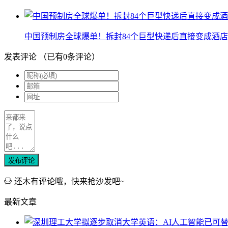
中国预制房全球爆单！拆封84个巨型快递后直接变成酒店
发表评论
（已有
0
条评论）
发布评论
还木有评论哦，快来抢沙发吧~
最新文章