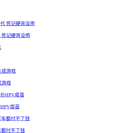
 死记硬背没用
成游戏
HPV疫苗
车都付不了钱