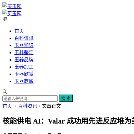
首页
百科资讯
玉器知识
玉器鉴定
玉器品牌
玉器加工
玉器欣赏
玉器商城
搜 索
首页
百科资讯
文章正文
核能供电 AI：Valar 成功用先进反应堆为英伟