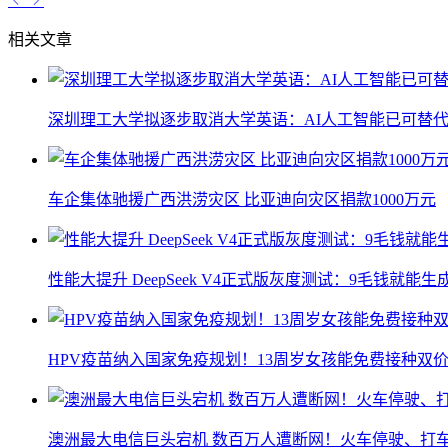
相关文章
深圳理工大学拟逐步取消大学英语：AI人工智能已可替代
车企集体驰援广西洪涝灾区 比亚迪向灾区捐款1000万元
性能大提升 DeepSeek V4正式版灰度测试：9毛钱就能生
HPV疫苗纳入国家免疫规划！13周岁女孩能免费接种双价
澳洲最大电信巨头宕机 数百万人遭断网！火车停驶、打