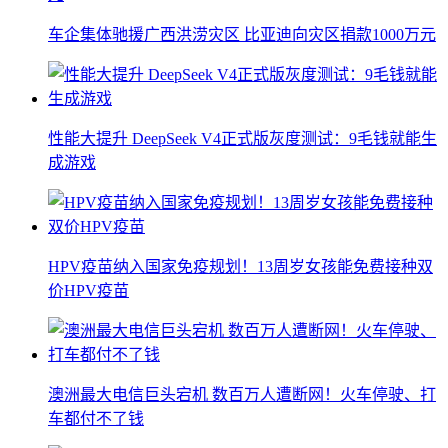
车企集体驰援广西洪涝灾区 比亚迪向灾区捐款1000万元
性能大提升 DeepSeek V4正式版灰度测试：9毛钱就能生
成游戏
HPV疫苗纳入国家免疫规划！13周岁女孩能免费接种双
价HPV疫苗
澳洲最大电信巨头宕机 数百万人遭断网！火车停驶、打
车都付不了钱