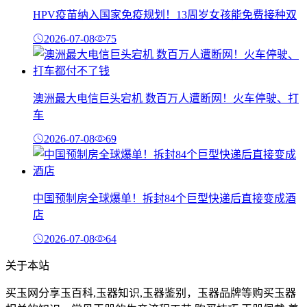
HPV疫苗纳入国家免疫规划！13周岁女孩能免费接种双
2026-07-08
75
澳洲最大电信巨头宕机 数百万人遭断网！火车停驶、打
车
2026-07-08
69
中国预制房全球爆单！拆封84个巨型快递后直接变成酒
店
2026-07-08
64
关于本站
买玉网分享玉百科,玉器知识,玉器鉴别，玉器品牌等购买玉器