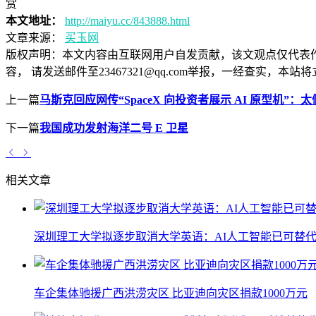
赏
本文地址：
http://maiyu.cc/843888.html
文章来源：
买玉网
版权声明：
本文内容由互联网用户自发贡献，该文观点仅代表
容， 请发送邮件至23467321@qq.com举报，一经查实
上一篇
马斯克回应网传“SpaceX 向投资者展示 AI 原型机”：
下一篇
我国成功发射海洋二号 E 卫星
相关文章
深圳理工大学拟逐步取消大学英语：AI人工智能已可替代
车企集体驰援广西洪涝灾区 比亚迪向灾区捐款1000万元