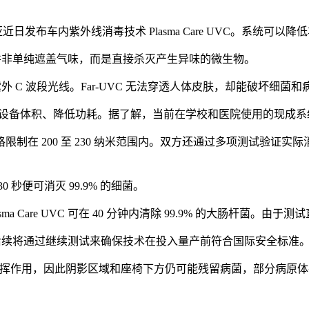
代、起亚近日发布车内紫外线消毒技术 Plasma Care UVC。系
为系统并非单纯遮盖气味，而是直接杀灭产生异味的微生物。
30 纳米的远紫外 C 波段光线。Far-UVC 无法穿透人体皮肤，却
要缩小设备体积、降低功耗。据了解，当前在学校和医院使用的现
制在 200 至 230 纳米范围内。双方还通过多项测试验证
秒便可消灭 99.9% 的细菌。
 Care UVC 可在 40 分钟内清除 99.9% 的大肠杆菌。
代和起亚后续将通过继续测试来确保技术在投入量产前符合国际安全标准
作用，因此阴影区域和座椅下方仍可能残留病菌，部分病原体在照射后甚