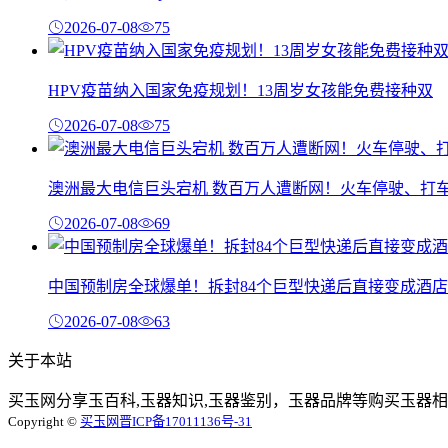
2026-07-08
75
HPV疫苗纳入国家免疫规划！13周岁女孩能免费接种双
2026-07-08
75
澳洲最大电信巨头宕机 数百万人遭断网！火车停驶、打
2026-07-08
69
中国预制房全球爆单！拆封84个巨型快递后直接变成酒店
2026-07-08
63
关于本站
买玉网分享玉百科,玉器知识,玉器鉴别，玉器品牌等购买玉器相
Copyright ©
买玉网
晋ICP备17011136号-31