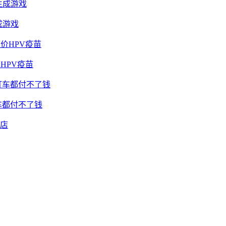
成游戏
HPV疫苗
车都付不了钱