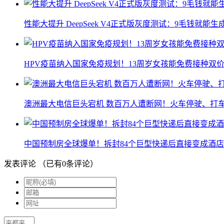
性能大提升 DeepSeek V4正式版灰度测试：9毛钱就能生
HPV疫苗纳入国家免疫规划！13周岁女孩能免费接种双价
澳洲最大电信巨头宕机 数百万人遭断网！火车停驶、打
中国预制房全球爆单！拆封84个巨型快递后直接变成酒店
发表评论
（已有
0
条评论）