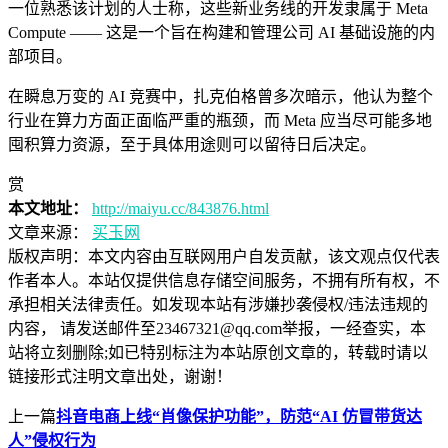
一位熟悉该计划的人士称，这些新业务线的开发隶属于 Meta
Compute —— 这是一个旨在构建和管理公司 AI 基础设施的内
部项目。
在瞬息万变的 AI 竞赛中，扎克伯格曾多次暗示，他认为整个
行业在算力方面正面临严重的瓶颈，而 Meta 应当尽可能多地
囤积算力资源，至于具体用途则可以留待日后决定。
赏
本文地址：
http://maiyu.cc/843876.html
文章来源：
买玉网
版权声明：
本文内容由互联网用户自发贡献，该文观点仅代表
作者本人。本站仅提供信息存储空间服务，不拥有所有权，不
承担相关法律责任。如发现本站有涉嫌抄袭侵权/违法违规的
内容， 请发送邮件至23467321@qq.com举报，一经查实，本
站将立刻删除;如已特别标注为本站原创文章的，转载时请以
链接形式注明文章出处，谢谢！
上一篇
抖音电商上线“肖像保护功能”，防范“AI 仿冒带货达
人”侵权行为