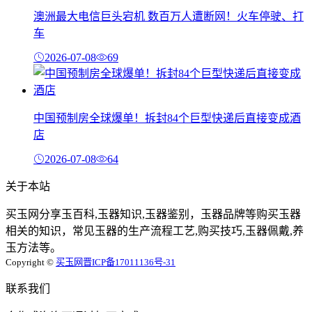
澳洲最大电信巨头宕机 数百万人遭断网！火车停驶、打
车
2026-07-08
69
中国预制房全球爆单！拆封84个巨型快递后直接变成酒
店
2026-07-08
64
关于本站
买玉网分享玉百科,玉器知识,玉器鉴别，玉器品牌等购买玉器
相关的知识，常见玉器的生产流程工艺,购买技巧,玉器佩戴,养
玉方法等。
Copyright ©
买玉网
晋ICP备17011136号-31
联系我们