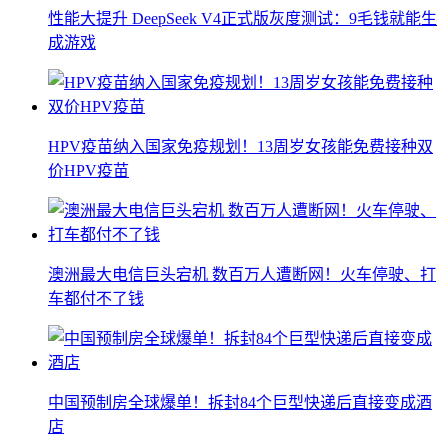
性能大提升 DeepSeek V4正式版灰度测试：9毛钱就能生
成游戏
HPV疫苗纳入国家免疫规划！13周岁女孩能免费接种双
价HPV疫苗
澳洲最大电信巨头宕机 数百万人遭断网！火车停驶、打
车都付不了钱
中国预制房全球爆单！拆封84个巨型快递后直接变成酒
店