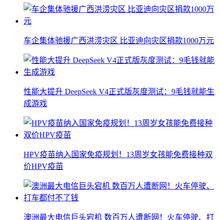
车企集体驰援广西洪涝灾区 比亚迪向灾区捐款1000万元
性能大提升 DeepSeek V4正式版灰度测试：9毛钱就能生
成游戏
HPV疫苗纳入国家免疫规划！13周岁女孩能免费接种双
价HPV疫苗
澳洲最大电信巨头宕机 数百万人遭断网！火车停驶、打