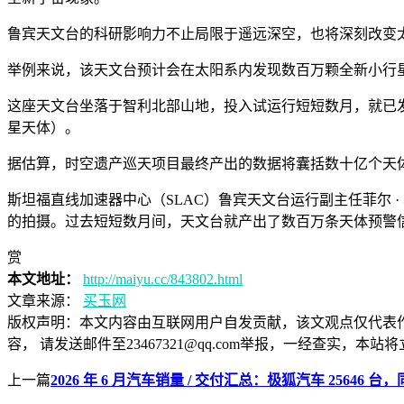
鲁宾天文台的科研影响力不止局限于遥远深空，也将深刻改变
举例来说，该天文台预计会在太阳系内发现数百万颗全新小行
这座天文台坐落于智利北部山地，投入试运行短短数月，就已发现 
星天体）。
据估算，时空遗产巡天项目最终产出的数据将囊括数十亿个天
斯坦福直线加速器中心（SLAC）鲁宾天文台运行副主任菲尔
的拍摄。过去短短数月间，天文台就产出了数百万条天体预警
赏
本文地址：
http://maiyu.cc/843802.html
文章来源：
买玉网
版权声明：
本文内容由互联网用户自发贡献，该文观点仅代表
容， 请发送邮件至23467321@qq.com举报，一经查实
上一篇
2026 年 6 月汽车销量 / 交付汇总：极狐汽车 25646 