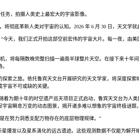
的观测任务，拍摄人类史上最宏大的宇宙影像。
彻底革新人类对宇宙的认知。2026 年 6 月 30 日，天文学
表示：“今天，我们正式开拍这部空前宏伟的宇宙大片。每一夜，由
相机，将每隔数晚完整扫描一遍南半球整片天空。在接下来十年间，
诗。
的探索之旅。依托鲁宾天文台开展研究的天文学家，将深度探索
成宇宙不可或缺的关键。
：“随着为期十年的时空遗产巡天项目正式启动，鲁宾天文台为人
捉宇宙瞬息万变的动态图景，揭开诸多难以想象的宇宙终极谜题
是在努力洞悉支配万物存在的底层物理规律。”
超新星爆发以及星系演化的远古遗迹。这些观测数据不仅能为解开