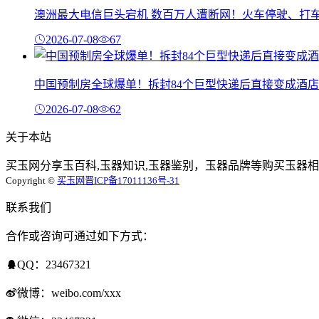
澳洲最大电信巨头宕机 数百万人遭断网！火车停驶、打
2026-07-08
67
中国预制房全球爆单！拆封84个巨型快递后直接变成酒店
2026-07-08
62
关于本站
买玉网分享玉百科,玉器知识,玉器鉴别，玉器品牌等购买玉器相
Copyright ©
买玉网
晋ICP备17011136号-31
联系我们
合作或咨询可通过如下方式：
QQ：23467321
微博：weibo.com/xxx