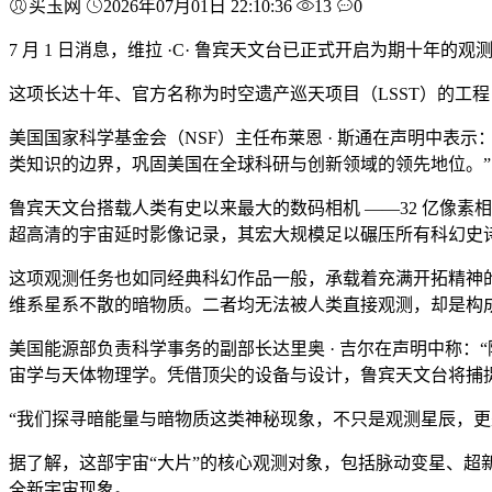
买玉网
2026年07月01日 22:10:36
13
0
7 月 1 日消息，维拉 ·C· 鲁宾天文台已正式开启为期十年
这项长达十年、官方名称为时空遗产巡天项目（LSST）的工程，将
美国国家科学基金会（NSF）主任布莱恩 · 斯通在声明中
类知识的边界，巩固美国在全球科研与创新领域的领先地位。”
鲁宾天文台搭载人类有史以来最大的数码相机 ——32 亿像素
超高清的宇宙延时影像记录，其宏大规模足以碾压所有科幻史
这项观测任务也如同经典科幻作品一般，承载着充满开拓精神
维系星系不散的暗物质。二者均无法被人类直接观测，却是构
美国能源部负责科学事务的副部长达里奥 · 吉尔在声明中称
宙学与天体物理学。凭借顶尖的设备与设计，鲁宾天文台将捕
“我们探寻暗能量与暗物质这类神秘现象，不只是观测星辰，更
据了解，这部宇宙“大片”的核心观测对象，包括脉动变星、
全新宇宙现象。