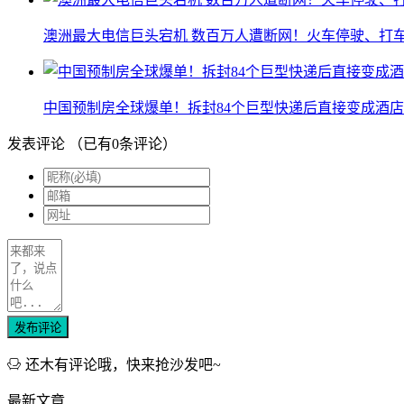
澳洲最大电信巨头宕机 数百万人遭断网！火车停驶、打
中国预制房全球爆单！拆封84个巨型快递后直接变成酒店
发表评论
（已有
0
条评论）
发布评论
还木有评论哦，快来抢沙发吧~
最新文章