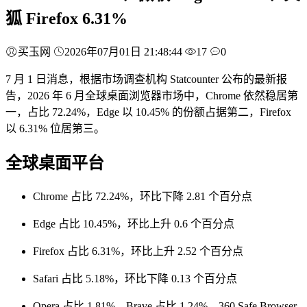
狐 Firefox 6.31%
买玉网
2026年07月01日 21:48:44
17
0
7 月 1 日消息，根据市场调查机构 Statcounter 公布的最新报
告，2026 年 6 月全球桌面浏览器市场中，Chrome 依然稳居第
一，占比 72.24%，Edge 以 10.45% 的份额占据第二，Firefox
以 6.31% 位居第三。
全球桌面平台
Chrome 占比 72.24%，环比下降 2.81 个百分点
Edge 占比 10.45%，环比上升 0.6 个百分点
Firefox 占比 6.31%，环比上升 2.52 个百分点
Safari 占比 5.18%，环比下降 0.13 个百分点
Opera 占比 1.81%、Brave 占比 1.24%、360 Safe Browser