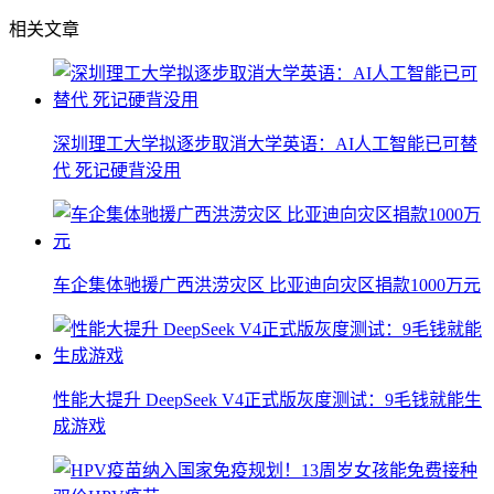
相关文章
深圳理工大学拟逐步取消大学英语：AI人工智能已可替
代 死记硬背没用
车企集体驰援广西洪涝灾区 比亚迪向灾区捐款1000万元
性能大提升 DeepSeek V4正式版灰度测试：9毛钱就能生
成游戏