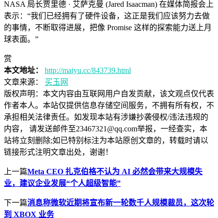
NASA 局长贾里德 · 艾萨克曼 (Jared Isaacman) 在媒体简报会上
表示：“我们已经拥有了硬件设备，这正是我们应该努力去做
的事情，不断取得进展，把像 Promise 这样的探索能力送上月
球表面。”
赏
本文地址：
http://maiyu.cc/843739.html
文章来源：
买玉网
版权声明：
本文内容由互联网用户自发贡献，该文观点仅代表
作者本人。本站仅提供信息存储空间服务，不拥有所有权，不
承担相关法律责任。如发现本站有涉嫌抄袭侵权/违法违规的
内容， 请发送邮件至23467321@qq.com举报，一经查实，本
站将立刻删除;如已特别标注为本站原创文章的，转载时请以
链接形式注明文章出处，谢谢！
上一篇
Meta CEO 扎克伯格不认为 AI 必然会带来大规模失
业，建议企业发展“个人超级智能”
下一篇
消息称微软近期将宣布新一轮数千人规模裁员，这次轮
到 XBOX 业务