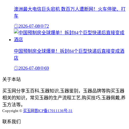
澳洲最大电信巨头宕机 数百万人遭断网！火车停驶、打
车
2026-07-08
72
中国预制房全球爆单！拆封84个巨型快递后直接变成酒
店
2026-07-08
69
关于本站
买玉网分享玉百科,玉器知识,玉器鉴别，玉器品牌等购买玉器
相关的知识，常见玉器的生产流程工艺,购买技巧,玉器佩戴,养
玉方法等。
Copyright ©
买玉网
晋ICP备17011136号-31
联系我们