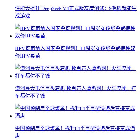
性能大提升 DeepSeek V4正式版灰度测试：9毛钱就能生
成游戏
HPV疫苗纳入国家免疫规划！13周岁女孩能免费接种双
价HPV疫苗
澳洲最大电信巨头宕机 数百万人遭断网！火车停驶、打
车都付不了钱
中国预制房全球爆单！拆封84个巨型快递后直接变成酒
店