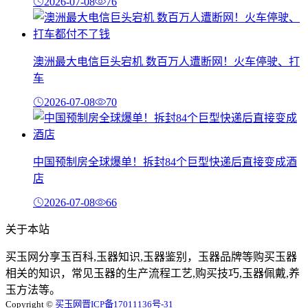
2026-07-08
76
澳洲最大电信巨头宕机 数百万人遭断网！火车停驶、打
车
2026-07-08
70
中国预制房全球爆单！拆封84个巨型快递后直接变成酒
店
2026-07-08
66
关于本站
买玉网分享玉百科,玉器知识,玉器鉴别，玉器品牌等购买玉器
相关的知识，常见玉器的生产流程工艺,购买技巧,玉器佩戴,养
玉方法等。
Copyright ©
买玉网
晋ICP备17011136号-31