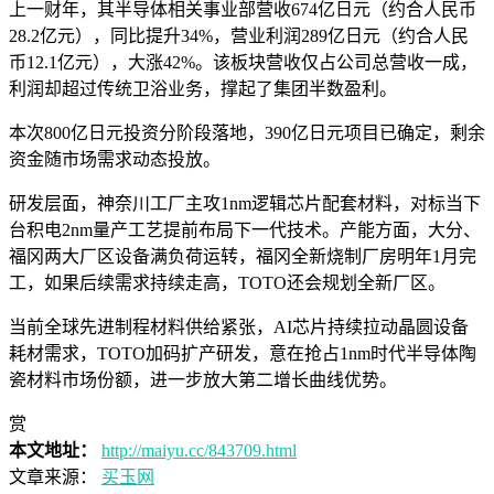
上一财年，其半导体相关事业部营收674亿日元（约合人民币
28.2亿元），同比提升34%，营业利润289亿日元（约合人民
币12.1亿元），大涨42%。该板块营收仅占公司总营收一成，
利润却超过传统卫浴业务，撑起了集团半数盈利。
本次800亿日元投资分阶段落地，390亿日元项目已确定，剩余
资金随市场需求动态投放。
研发层面，神奈川工厂主攻1nm逻辑芯片配套材料，对标当下
台积电2nm量产工艺提前布局下一代技术。产能方面，大分、
福冈两大厂区设备满负荷运转，福冈全新烧制厂房明年1月完
工，如果后续需求持续走高，TOTO还会规划全新厂区。
当前全球先进制程材料供给紧张，AI芯片持续拉动晶圆设备
耗材需求，TOTO加码扩产研发，意在抢占1nm时代半导体陶
瓷材料市场份额，进一步放大第二增长曲线优势。
赏
本文地址：
http://maiyu.cc/843709.html
文章来源：
买玉网