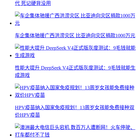
代 死记硬背没用
车企集体驰援广西洪涝灾区 比亚迪向灾区捐款1000万元
性能大提升 DeepSeek V4正式版灰度测试：9毛钱就能生
成游戏
HPV疫苗纳入国家免疫规划！13周岁女孩能免费接种双
价HPV疫苗