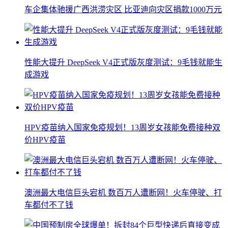
车企集体驰援广西洪涝灾区 比亚迪向灾区捐款1000万元
性能大提升 DeepSeek V4正式版灰度测试：9毛钱就能生
成游戏
HPV疫苗纳入国家免疫规划！13周岁女孩能免费接种双
价HPV疫苗
澳洲最大电信巨头宕机 数百万人遭断网！火车停驶、打
车都付不了钱