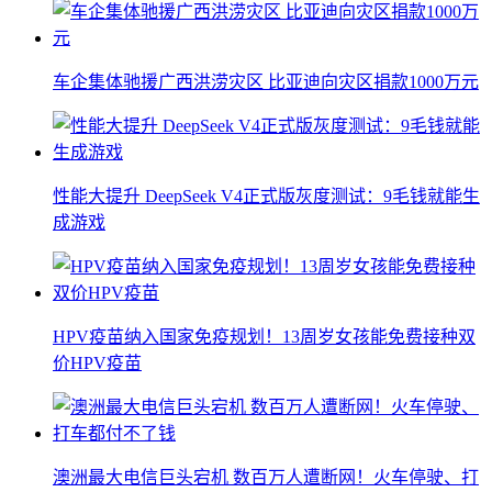
车企集体驰援广西洪涝灾区 比亚迪向灾区捐款1000万元
性能大提升 DeepSeek V4正式版灰度测试：9毛钱就能生
成游戏
HPV疫苗纳入国家免疫规划！13周岁女孩能免费接种双
价HPV疫苗
澳洲最大电信巨头宕机 数百万人遭断网！火车停驶、打